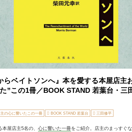
からベイトソンへ』本を愛する本屋店主
た”この1冊／BOOK STAND 若葉台・
店主の心に響いたこの一冊
BOOK STAND 若葉台
三田修平
る本屋店主5名の、
心に響いた一冊
をご紹介。店主のまっすぐ