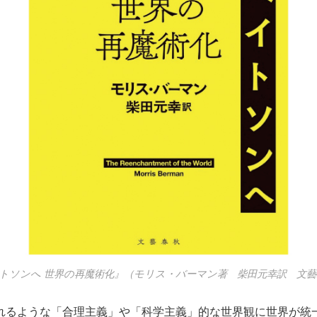
トソンへ 世界の再魔術化』（モリス・バーマン著 柴田元幸訳 文藝
れるような「合理主義」や「科学主義」的な世界観に世界が統