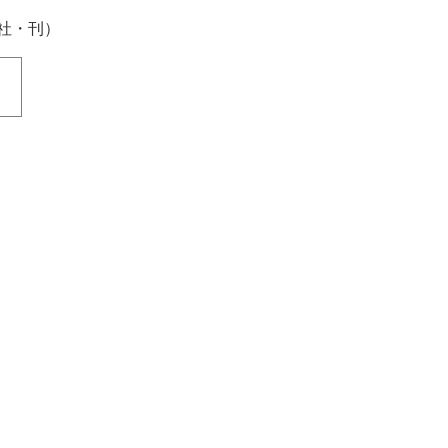
桑社・刊）