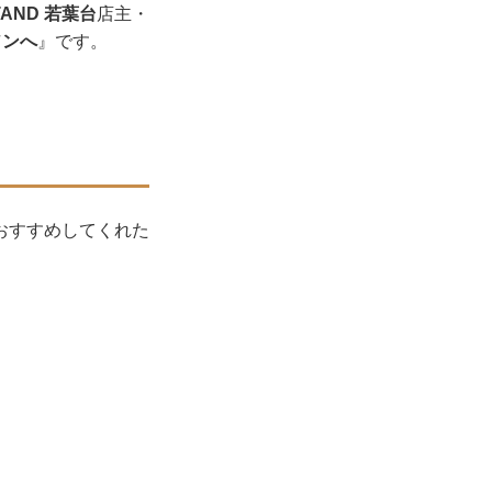
TAND 若葉台
店主・
ソンへ
』です。
おすすめしてくれた