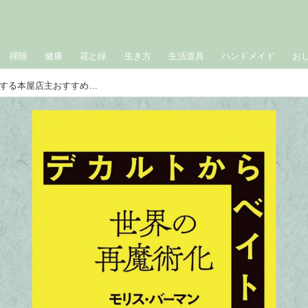
掃除
健康
花と緑
生き方
生活道具
ハンドメイド
お
『デカルトからベイトソンへ』本を愛する本屋店主おすすめの“心に響いた”この1冊／BOOK STAND 若葉台・三田修平さん