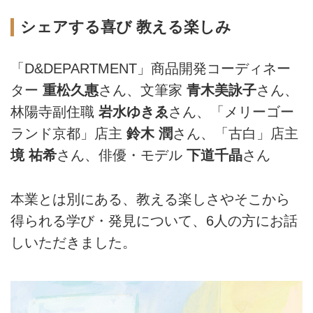
シェアする喜び 教える楽しみ
「D&DEPARTMENT」商品開発コーディネー
ター
重松久惠
さん、文筆家
青木美詠子
さん、
林陽寺副住職
岩水ゆきゑ
さん、「メリーゴー
ランド京都」店主
鈴木 潤
さん、「古白」店主
境 祐希
さん、俳優・モデル
下道千晶
さん
本業とは別にある、教える楽しさやそこから
得られる学び・発見について、6人の方にお話
しいただきました。