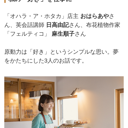
「オハラ・ア・ホタカ」店主
おはらあや
さ
ん、英会話講師
日高由記
さん、布花植物作家
「フェルティコ」
麻生順子
さん
原動力は「好き」というシンプルな思い。夢
をかたちにした3人のお話です。