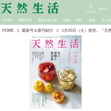
HOME
家庭料理
季節の家仕事
収納
掃除
健康
花と
HOME
最新号＆新刊紹介