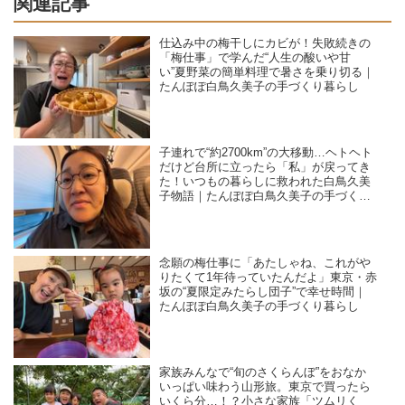
関連記事
仕込み中の梅干しにカビが！失敗続きの
「梅仕事」で学んだ“人生の酸いや甘
い”夏野菜の簡単料理で暑さを乗り切る｜
たんぽぽ白鳥久美子の手づくり暮らし
子連れで“約2700km”の大移動…ヘトヘト
だけど台所に立ったら「私」が戻ってき
た！いつもの暮らしに救われた白鳥久美
子物語｜たんぽぽ白鳥久美子の手づくり
暮らし
念願の梅仕事に「あたしゃね、これがや
りたくて1年待っていたんだよ」東京・赤
坂の“夏限定みたらし団子”で幸せ時間｜
たんぽぽ白鳥久美子の手づくり暮らし
家族みんなで“旬のさくらんぼ”をおなか
いっぱい味わう山形旅。東京で買ったら
いくら分…！？小さな家族「ツムリく