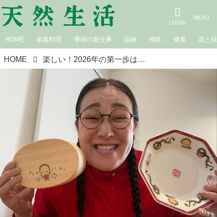
HOME
家庭料理
季節の家仕事
収納
掃除
健康
花と
HOME
楽しい！2026年の第一歩は、何はともあれ「教習所」通い｜白鳥久美子の手作り暮らし