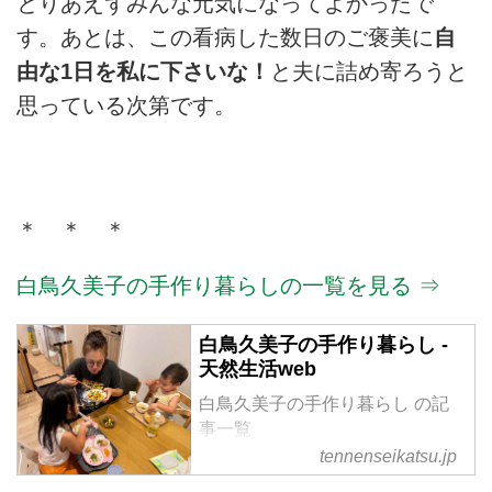
とりあえずみんな元気になってよかったで
す。あとは、この看病した数日のご褒美に
自
由な1日を私に下さいな！
と夫に詰め寄ろうと
思っている次第です。
＊ ＊ ＊
白鳥久美子の手作り暮らしの一覧を見る ⇒
白鳥久美子の手作り暮らし -
天然生活web
白鳥久美子の手作り暮らし の記
事一覧
tennenseikatsu.jp