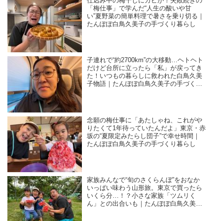
仕込み中の梅干しにカビが！失敗続きの
「梅仕事」で学んだ“人生の酸いや甘
い”夏野菜の簡単料理で暑さを乗り切る｜
たんぽぽ白鳥久美子の手づくり暮らし
子連れで“約2700km”の大移動…ヘトヘト
だけど台所に立ったら「私」が戻ってき
た！いつもの暮らしに救われた白鳥久美
子物語｜たんぽぽ白鳥久美子の手づくり
暮らし
念願の梅仕事に「あたしゃね、これがや
りたくて1年待っていたんだよ」東京・赤
坂の“夏限定みたらし団子”で幸せ時間｜
たんぽぽ白鳥久美子の手づくり暮らし
家族みんなで“旬のさくらんぼ”をおなか
いっぱい味わう山形旅。東京で買ったら
いくら分…！？小さな家族「ツムリく
ん」との出合いも｜たんぽぽ白鳥久美子
の手づくり暮らし