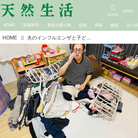
HOME
家庭料理
季節の家仕事
収納
掃除
健康
花と
HOME
夫のインフルエンザと子どもの発熱｜白鳥久美子の手作り暮らし