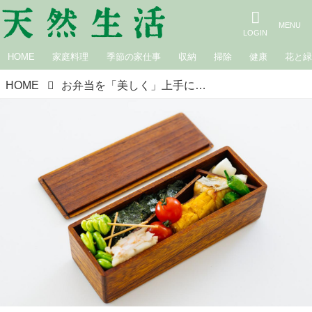
HOME
家庭料理
季節の家仕事
収納
掃除
健康
花と
HOME
お弁当を「美しく」上手に詰めるコツ。料理研究家・松田美智子さんが“一生もの”の桐のお弁当箱で実演！限られたスペースに効率よく見栄えよく