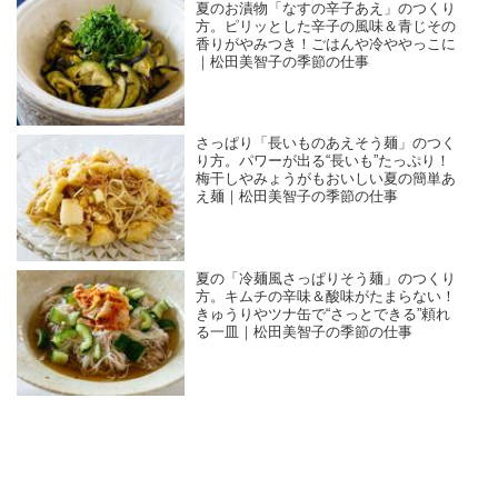
夏のお漬物「なすの辛子あえ」のつくり
方。ピリッとした辛子の風味＆青じその
香りがやみつき！ごはんや冷ややっこに
｜松田美智子の季節の仕事
さっぱり「長いものあえそう麺」のつく
り方。パワーが出る“長いも”たっぷり！
梅干しやみょうがもおいしい夏の簡単あ
え麺｜松田美智子の季節の仕事
夏の「冷麺風さっぱりそう麺」のつくり
方。キムチの辛味＆酸味がたまらない！
きゅうりやツナ缶で“さっとできる”頼れ
る一皿｜松田美智子の季節の仕事