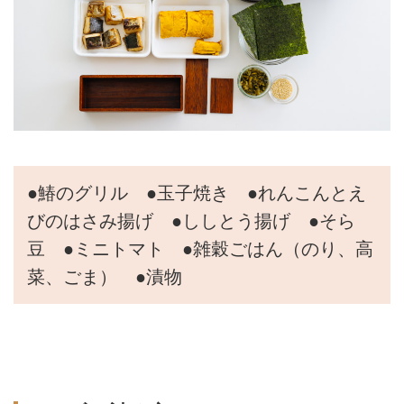
●鰆のグリル ●玉子焼き ●れんこんとえ
びのはさみ揚げ ●ししとう揚げ ●そら
豆 ●ミニトマト ●雑穀ごはん（のり、高
菜、ごま） ●漬物