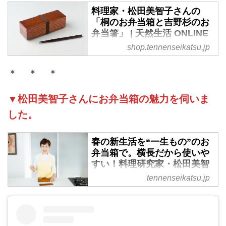
料理家・松田美智子さんの
「桐のお弁当箱と吉野杉のお
弁当箸」 | 天然生活 ONLINE
SHOP
shop.tennenseikatsu.jp
料理家・松田美智子さんがプロデ
＊ ＊ ＊
ュースする「自在道具」の「お弁
当箱とお箸」のセット。桐のお弁
当箱と吉野杉のお箸は、ともに拭
▼松田美智子さんにお弁当箱の魅力を伺いま
き漆が施された上品な色合いで
した。
す。
春の新生活を“一生もの”のお
弁当箱で。横長だから使いや
すい！料理研究家・松田美智
子さんの「桐のお弁当箱」 -
tennenseikatsu.jp
天然生活web