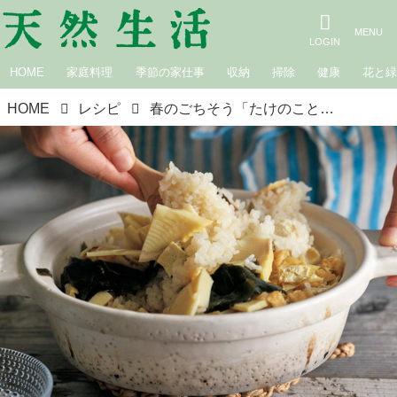
HOME
家庭料理
季節の家仕事
収納
掃除
健康
花と
HOME
レシピ
春のごちそう「たけのことわかめの炊き込みごはん」のつくり方。たけのこのおいしい茹で方や“おすすめ保存法”も／管理栄養士、料理家・千葉葵さん