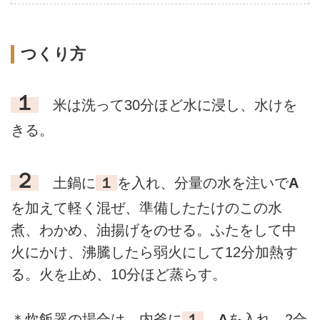
つくり方
１
米は洗って30分ほど水に浸し、水けを
きる。
２
土鍋に
１
を入れ、分量の水を注いで
A
を加えて軽く混ぜ、準備したたけのこの水
煮、わかめ、油揚げをのせる。ふたをして中
火にかけ、沸騰したら弱火にして12分加熱す
る。火を止め、10分ほど蒸らす。
＊炊飯器の場合は、内釜に
１
、
A
を入れ、2合