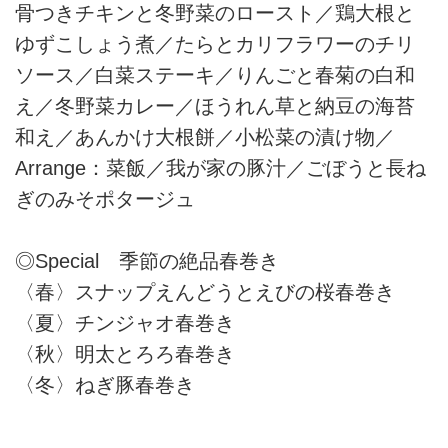
骨つきチキンと冬野菜のロースト／鶏大根と
ゆずこしょう煮／たらとカリフラワーのチリ
ソース／白菜ステーキ／りんごと春菊の白和
え／冬野菜カレー／ほうれん草と納豆の海苔
和え／あんかけ大根餅／小松菜の漬け物／
Arrange：菜飯／我が家の豚汁／ごぼうと長ね
ぎのみそポタージュ
◎Special 季節の絶品春巻き
〈春〉スナップえんどうとえびの桜春巻き
〈夏〉チンジャオ春巻き
〈秋〉明太とろろ春巻き
〈冬〉ねぎ豚春巻き