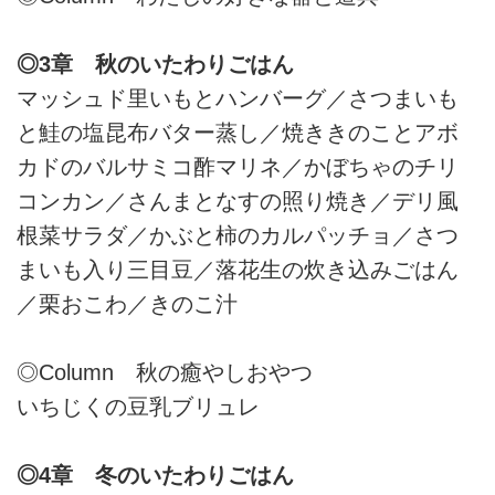
◎3章 秋のいたわりごはん
マッシュド里いもとハンバーグ／さつまいも
と鮭の塩昆布バター蒸し／焼ききのことアボ
カドのバルサミコ酢マリネ／かぼちゃのチリ
コンカン／さんまとなすの照り焼き／デリ風
根菜サラダ／かぶと柿のカルパッチョ／さつ
まいも入り三目豆／落花生の炊き込みごはん
／栗おこわ／きのこ汁
◎Column 秋の癒やしおやつ
いちじくの豆乳ブリュレ
◎4章 冬のいたわりごはん