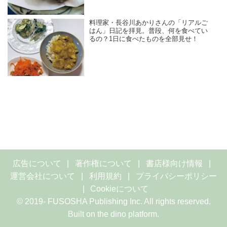
料理家・長谷川あかりさんの「リアルご
はん」日記を拝見。普段、何を食べてい
るの？1日に食べたものを全部見せ！
広告について
著作権について
書店様向け情報
運営会社について
利用規約
プライバシーポリシー
Cookieについて
© 2019- FUSOSHA Publishing Inc. All rights reserved.
Built on
the dino platform
.