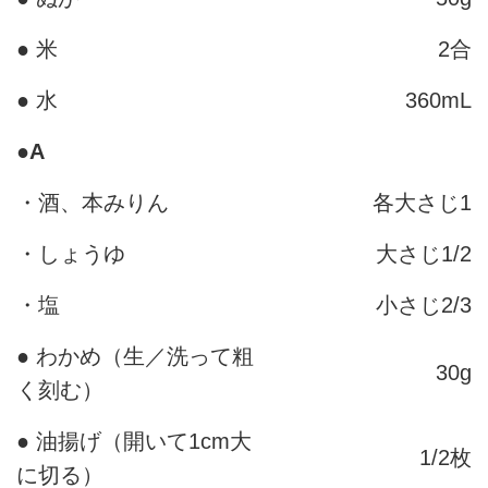
● 米
2合
● 水
360mL
●
A
・酒、本みりん
各大さじ1
・しょうゆ
大さじ1/2
・塩
小さじ2/3
● わかめ（生／洗って粗
30g
く刻む）
● 油揚げ（開いて1cm大
1/2枚
に切る）