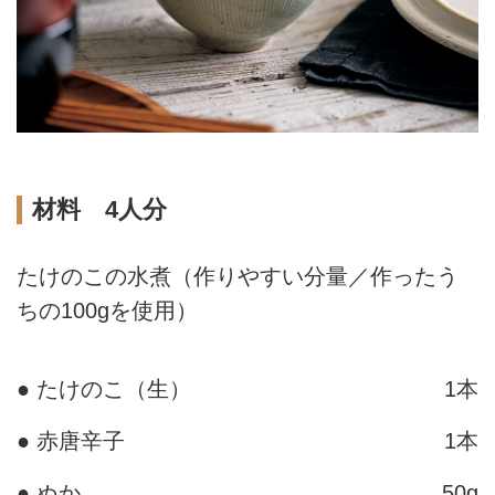
材料 4人分
たけのこの水煮（作りやすい分量／作ったう
ちの100gを使用）
● たけのこ（生）
1本
● 赤唐辛子
1本
● ぬか
50g