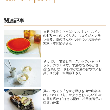
関連記事
まるで本物！さっぱりおいしい「スイカ
のゼリー」のつくり方。しょうがとレモ
ン香る、夏のひんやりおやつ／お菓子研
究家・本間節子さん
さっぱり「甘酒とヨーグルトのシャーベ
ット」のつくり方。甘酒の“なめらか食
感”を楽しむ、さわやかな夏のおやつ／お
菓子研究家・本間節子さん
夏のごちそう「なすと豚ひき肉の山椒揚
げ」のつくり方。サクッとおいしい“山椒
の香り広がる”はさみ揚げ｜松田美智子の
季節の仕事