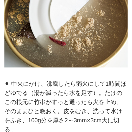
⚫︎ 中火にかけ、沸騰したら弱火にして1時間ほ
どゆでる（湯が減ったら水を足す）。たけの
この根元に竹串がすっと通ったら火を止め、
そのままひと晩おく。皮をむき、洗って水け
をふき、100g分を厚さ2～3mm×3cm大に切
る。