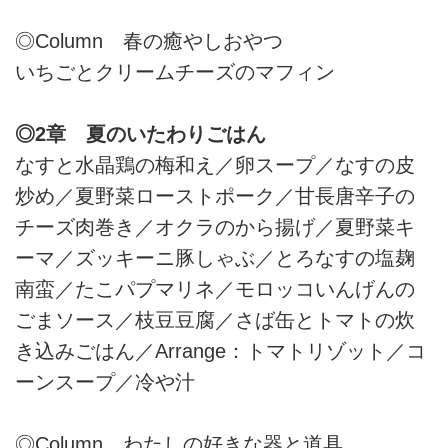
◎Column 春の癒やしおやつ
いちごとクリームチーズのマフィン
◎2章 夏のいたわりごはん
なすと水晶鶏の梅和え／卵スープ／なすの皮
炒め／夏野菜ローストポーク／甘長唐辛子の
チーズ肉巻き／オクラのから揚げ／夏野菜キ
ーマ／ズッキーニ豚しゃぶ／とろなすの塩麹
南蛮／たこパプマリネ／モロッコいんげんの
ごまソース／枝豆豆腐／さば缶とトマトの炊
き込みごはん／Arrange：トマトリゾット／コ
ーンスープ／冷や汁
◎Column わたしの好きな器と道具