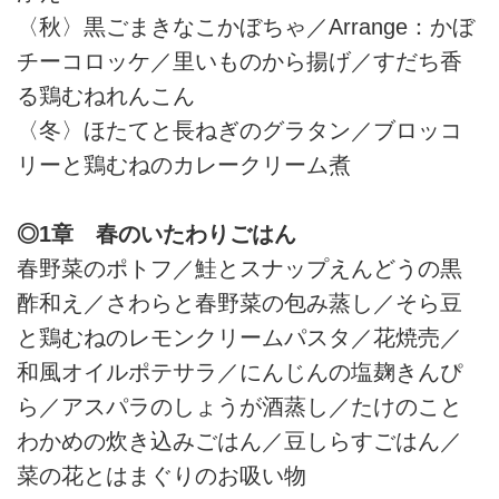
〈秋〉黒ごまきなこかぼちゃ／Arrange：かぼ
チーコロッケ／里いものから揚げ／すだち香
る鶏むねれんこん
〈冬〉ほたてと長ねぎのグラタン／ブロッコ
リーと鶏むねのカレークリーム煮
◎1章 春のいたわりごはん
春野菜のポトフ／鮭とスナップえんどうの黒
酢和え／さわらと春野菜の包み蒸し／そら豆
と鶏むねのレモンクリームパスタ／花焼売／
和風オイルポテサラ／にんじんの塩麹きんぴ
ら／アスパラのしょうが酒蒸し／たけのこと
わかめの炊き込みごはん／豆しらすごはん／
菜の花とはまぐりのお吸い物