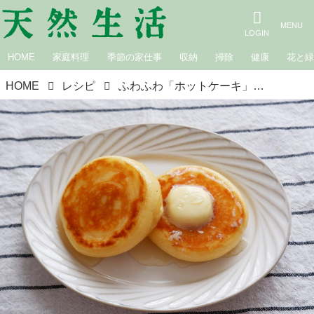
HOME
家庭料理
季節の家仕事
収納
掃除
健康
花と
HOME
レシピ
ふわふわ「ホットケーキ」のつくり方。元パティシエに教わる“ふっくら焼くコツ”とおいしく冷凍保存する知恵／おやつ家・くぼりなさん