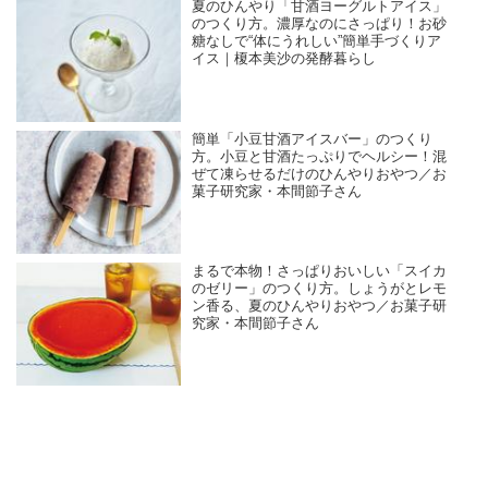
夏のひんやり「甘酒ヨーグルトアイス」
のつくり方。濃厚なのにさっぱり！お砂
糖なしで“体にうれしい”簡単手づくりア
イス｜榎本美沙の発酵暮らし
簡単「小豆甘酒アイスバー」のつくり
方。小豆と甘酒たっぷりでヘルシー！混
ぜて凍らせるだけのひんやりおやつ／お
菓子研究家・本間節子さん
まるで本物！さっぱりおいしい「スイカ
のゼリー」のつくり方。しょうがとレモ
ン香る、夏のひんやりおやつ／お菓子研
究家・本間節子さん