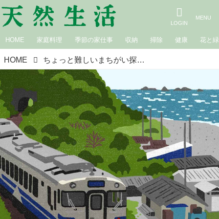
HOME
家庭料理
季節の家仕事
収納
掃除
健康
花と
HOME
ちょっと難しいまちがい探し｜鉄道