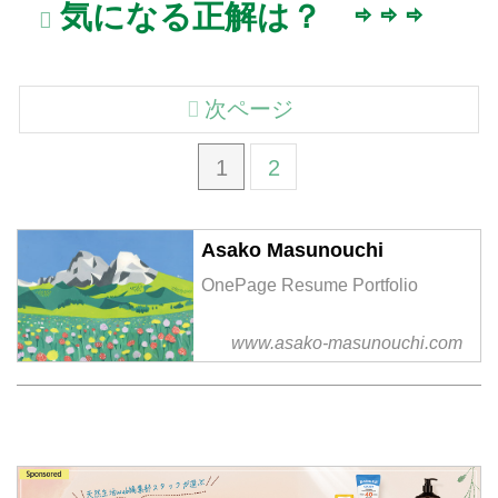
気になる正解は？ ⇨ ⇨ ⇨
次ページ
1
2
Asako Masunouchi
OnePage Resume Portfolio
www.asako-masunouchi.com