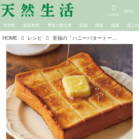
HOME
家庭料理
季節の家仕事
収納
掃除
健康
花と
HOME
レシピ
至福の「ハニーバタートースト」のつくり方。はちみつたっぷり＆追いバターが正義！やみつき間違いなしの“禁断のおいしさ”／annkoさん