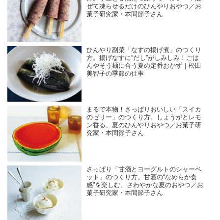
ぜて凍らせるだけのひんやりおやつ／お
菓子研究家・本間節子さん
ひんやり副菜「なすの揚げ煮」のつくり
方。揚げなすに“だし”がしみしみ！ごは
んやそう麺に合う夏の定番おかず｜松田
美智子の季節の仕事
まるで本物！さっぱりおいしい「スイカ
のゼリー」のつくり方。しょうがとレモ
ン香る、夏のひんやりおやつ／お菓子研
究家・本間節子さん
さっぱり「甘酒とヨーグルトのシャーベ
ット」のつくり方。甘酒の“なめらか食
感”を楽しむ、さわやかな夏のおやつ／お
菓子研究家・本間節子さん