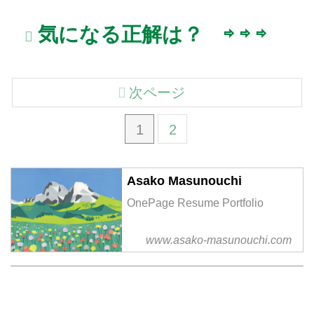
気になる正解は？ ⇨ ⇨ ⇨
次ページ
1
2
Asako Masunouchi
OnePage Resume Portfolio
www.asako-masunouchi.com