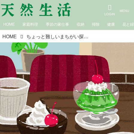
HOME
家庭料理
季節の家仕事
収納
掃除
健康
花と
HOME
ちょっと難しいまちがい探し｜昭和レトロな喫茶店