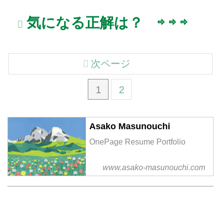
気になる正解は？ ⇨ ⇨ ⇨
次ページ
1
2
Asako Masunouchi
OnePage Resume Portfolio
www.asako-masunouchi.com