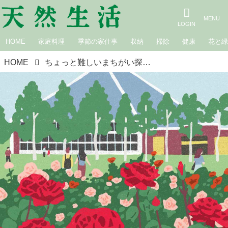
HOME
家庭料理
季節の家仕事
収納
掃除
健康
花と
HOME
ちょっと難しいまちがい探し｜バラ