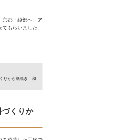
、京都・綾部へ。
ア
せてもらいました。
くりから紙漉き、和
料づくりか
家を改装した工房で