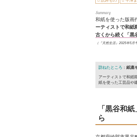
読みもの
平澤
和紙を使った版画
ーティストで和紙
古くから続く「黒
（『天然生活』2025年5月
訪ねたところ
：
紙漉
アーティストで和紙
紙を使った工芸品や
「黒谷和紙
ら
京都府綾部市黒谷