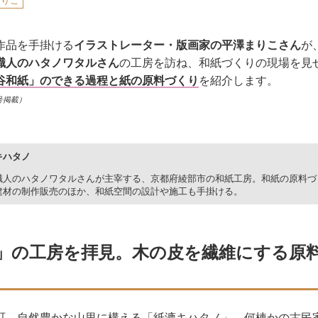
まりこ
作品を手掛ける
イラストレーター・版画家の平澤まりこさん
が
職人のハタノワタルさん
の工房を訪ね、和紙づくりの現場を見
谷和紙」のできる過程と紙の原料づくり
を紹介します。
号掲載）
キハタノ
職人のハタノワタルさんが主宰する、京都府綾部市の和紙工房。和紙の原料づ
建材の制作販売のほか、和紙空間の設計や施工も手掛ける。
」の工房を拝見。木の皮を繊維にする原
町、自然豊かな山里に構える「紙漉キハタノ」。何棟かの古民