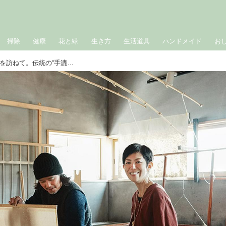
掃除
健康
花と緑
生き方
生活道具
ハンドメイド
お
京都の山里で続く「黒谷和紙」の工房を訪ねて。伝統の“手漉き和紙”が生まれる7つの工程と原料づくりを拝見／ハタノワタルさん（和紙職人）×平澤まりこさん（版画家・イラストレーター）