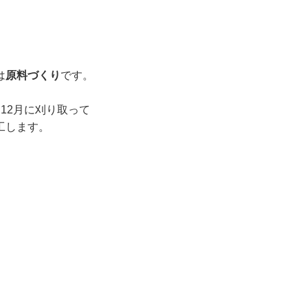
は
原料づくり
です。
12月に刈り取って
工します。