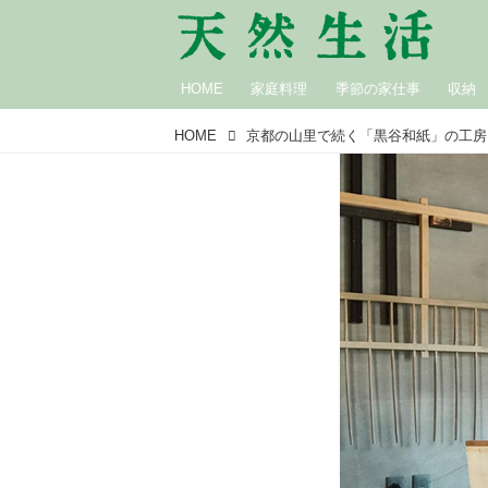
HOME
家庭料理
季節の家仕事
収納
HOME