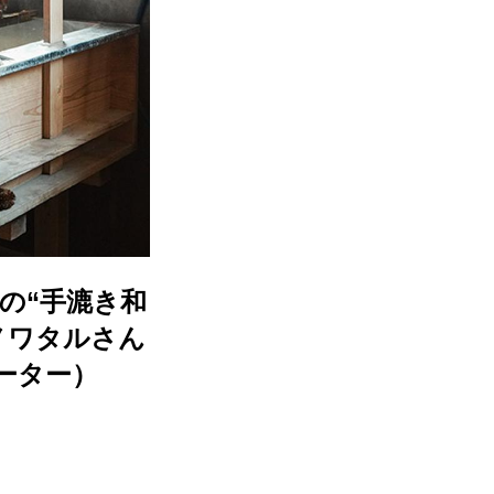
の“手漉き和
ノワタルさん
ーター）