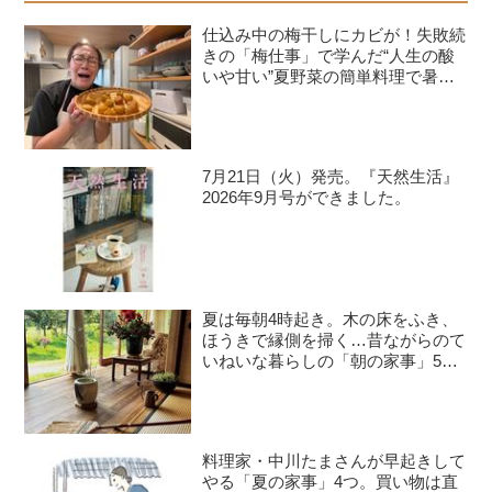
仕込み中の梅干しにカビが！失敗続
きの「梅仕事」で学んだ“人生の酸
いや甘い”夏野菜の簡単料理で暑さ
を乗り切る｜たんぽぽ白鳥久美子の
手づくり暮らし
7月21日（火）発売。『天然生活』
2026年9月号ができました。
夏は毎朝4時起き。木の床をふき、
ほうきで縁側を掃く…昔ながらのて
いねいな暮らしの「朝の家事」5つ
／料理作家・豊村薫さん
料理家・中川たまさんが早起きして
やる「夏の家事」4つ。買い物は直