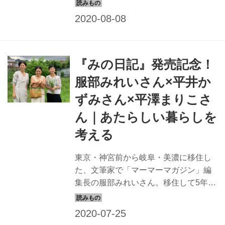
小さな畑をしたり、お店を切り盛りし
ながら、いま服部さんが感じているの
は「移住して、よかった！」というこ
と。今回は、都会での暮らしと美濃で
の暮らしの違い、田んぼや畑から得ら
『みの日記』発売記念！
れる喜びについて、コロナ禍を経て、
あたらしい暮らしを模索中のフラワー
服部みれいさん×平井か
スタイリストの平井かずみさんとイラ
ずみさん×平澤まりこさ
ストレーターの平澤まりこさんととも
に語ります。
ん｜あたらしい暮らしを
考える
東京・神宮前から岐阜・美濃に移住し
た、文筆家で「マーマーマガジン」編
集長の服部みれいさん。移住して5年。
小さな畑をしたり、お店を切り盛りし
ながら、いま服部さんが感じているの
は「移住して、よかった！」というこ