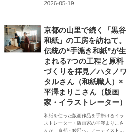
いました。古くから続く「黒谷和紙」
の紙漉きの手仕事を紹介します。
（『天然生活』2025年5月号掲載）
京都の山里で続く「黒谷
和紙」の工房を訪ねて。
伝統の“手漉き和紙”が生
まれる7つの工程と原料
づくりを拝見／ハタノワ
タルさん（和紙職人）×
平澤まりこさん（版画
家・イラストレーター）
和紙を使った版画作品を手掛けるイラ
ストレーター・版画家の平澤まりこさ
んが、京都・綾部へ。アーティストで