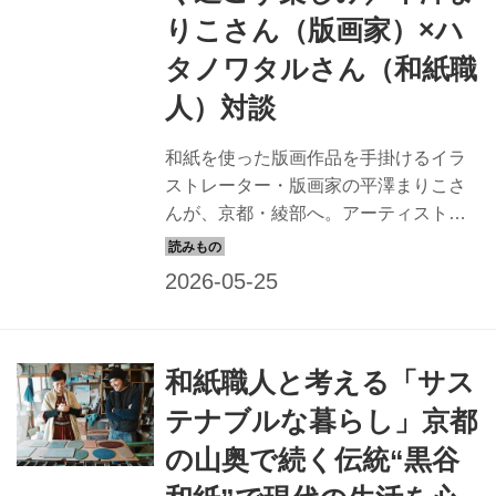
りこさん（版画家）×ハ
タノワタルさん（和紙職
人）対談
和紙を使った版画作品を手掛けるイラ
ストレーター・版画家の平澤まりこさ
んが、京都・綾部へ。アーティストで
和紙職人のハタノワタルさんの工房を
訪ね、和紙づくりの現場を見せてもら
いました。今回、ハタノさんの和紙で
制作した版画を持参してくれた平澤さ
ん。作品を和紙の壁に飾りながら、創
和紙職人と考える「サス
作するうえでの和紙の魅力や使い方、
アトリエについてなど、ふたりでお話
テナブルな暮らし」京都
ししていただきました。 （『天然生
の山奥で続く伝統“黒谷
活』2025年5月号掲載）