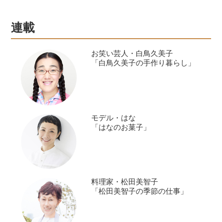
と。今回は、コロナ禍を経て、あたら
しい暮らしを模索中のフラワースタイ
連載
リストの平井かずみさんとイラストレ
ーターの平澤まりこさんが、美濃で暮
お笑い芸人・白鳥久美子
らす服部さんに会いにいき、移住につ
「白鳥久美子の手作り暮らし」
いてお話を聞きました。
モデル・はな
「はなのお菓子」
料理家・松田美智子
「松田美智子の季節の仕事」