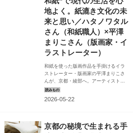
和紙”で現代の生活を心
地よく。紙漉き文化の未
来と思い／ハタノワタル
さん（和紙職人）×平澤
まりこさん（版画家・イ
ラストレーター）
和紙を使った版画作品を手掛けるイラ
ストレーター・版画家の平澤まりこさ
んが、京都・綾部へ。アーティストで
和紙職人のハタノワタルさんの工房を
訪ね、和紙づくりの現場を見せてもら
いました。「黒谷和紙」との出合いか
ら、未来に残す紙漉き文化への思いに
ついて、ハタノさんにお話いただきま
京都の秘境で生まれる手
す。 （『天然生活』2025年5月号掲
載）