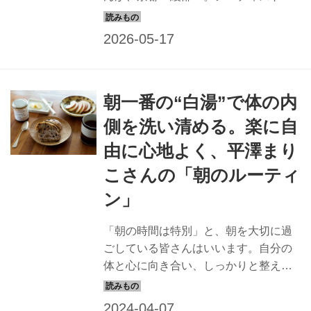
和紙職人のハタノワタルさんの工房を
訪ね、和紙づくりの現場を見せてもら
いました。古くから続く「黒谷和紙」
のできる過程と紙の原料づくりを紹介
します。 （『天然生活』2025年5月号
朝一番の“白湯”で体の内
掲載）
側を洗い清める。楽に自
由に心地よく、平澤まり
こさんの「朝のルーティ
ン」
「朝の時間は特別」と、朝を大切に過
ごしている皆さんはいいます。自分の
体と心に向き合い、しっかりと整え
て、新しい気持ちで一日をスタートす
る。そうすると人生が変わるかもしれ