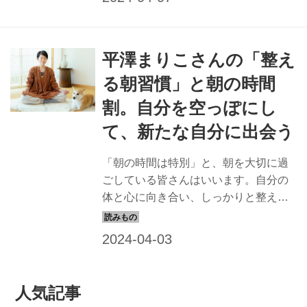
ません。今回は、イラストレータの平
澤まりこさんに、気持ちよく過ごすた
めの朝のルーティンを伺いました。
平澤まりこさんの「整え
（『天然生活』2022年5月号掲載）
る朝習慣」と朝の時間
割。自分を空っぽにし
て、新たな自分に出会う
「朝の時間は特別」と、朝を大切に過
ごしている皆さんはいいます。自分の
体と心に向き合い、しっかりと整え
て、新しい気持ちで一日をスタートす
る。そうすると人生が変わるかもしれ
ません。今回は、イラストレーターの
平澤まりこさんに、整える朝習慣につ
いて伺いました。（『天然生活』2022
人気記事
年5月号掲載）