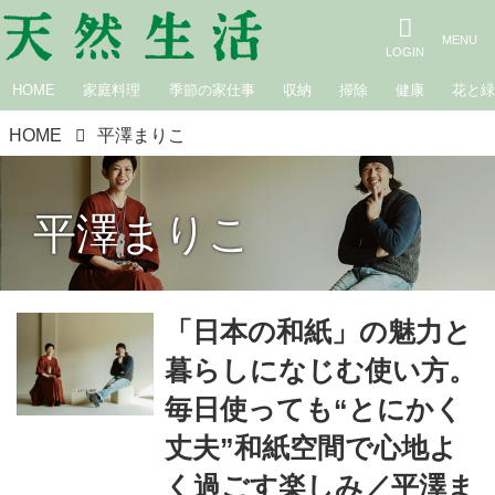
HOME
家庭料理
季節の家仕事
収納
掃除
健康
花と
HOME
平澤まりこ
平澤まりこ
「日本の和紙」の魅力と
暮らしになじむ使い方。
毎日使っても“とにかく
丈夫”和紙空間で心地よ
く過ごす楽しみ／平澤ま