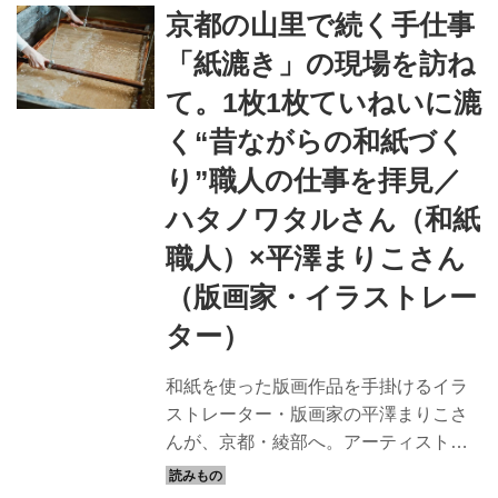
京都の山里で続く手仕事
載）
「紙漉き」の現場を訪ね
て。1枚1枚ていねいに漉
く“昔ながらの和紙づく
り”職人の仕事を拝見／
ハタノワタルさん（和紙
職人）×平澤まりこさん
（版画家・イラストレー
ター）
和紙を使った版画作品を手掛けるイラ
ストレーター・版画家の平澤まりこさ
んが、京都・綾部へ。アーティストで
和紙職人のハタノワタルさんの工房を
訪ね、和紙づくりの現場を見せてもら