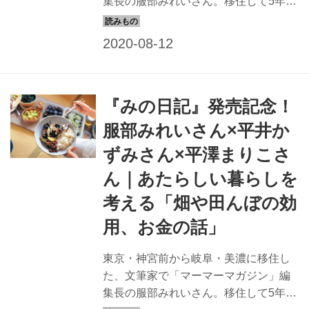
集長の服部みれいさん。移住して5年。
小さな畑をしたり、お店を切り盛りし
ながら、いま服部さんが感じているの
は「移住して、よかった！」というこ
と。今回は、コロナ後のあたらしい暮
らし、移住を考える人たちへのアドバ
『みの日記』発売記念！
イスを、コロナ禍を経て、あたらしい
暮らしを模索中のフラワースタイリス
服部みれいさん×平井か
トの平井かずみさんとイラストレータ
ずみさん×平澤まりこさ
ーの平澤まりこさんとともに語りま
す。
ん｜あたらしい暮らしを
考える「畑や田んぼの効
用、お金の話」
東京・神宮前から岐阜・美濃に移住し
た、文筆家で「マーマーマガジン」編
集長の服部みれいさん。移住して5年。