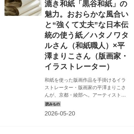
漉き和紙「黒谷和紙」の
魅力。おおらかな風合い
と“強くて丈夫”な日本伝
統の使う紙／ハタノワタ
ルさん（和紙職人）×平
澤まりこさん（版画家・
イラストレーター）
和紙を使った版画作品を手掛けるイラ
ストレーター・版画家の平澤まりこさ
んが、京都・綾部へ。アーティストで
和紙職人のハタノワタルさんの工房を
訪ね、和紙づくりの現場を見せてもら
いました。古くから続く「黒谷和紙」
の魅力についてハタノさんに教わりま
す。 （『天然生活』2025年5月号掲