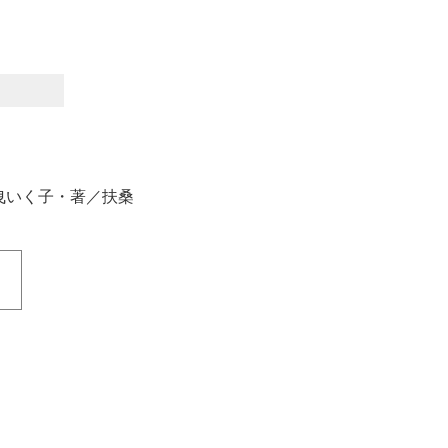
。
曳いく子・著／扶桑