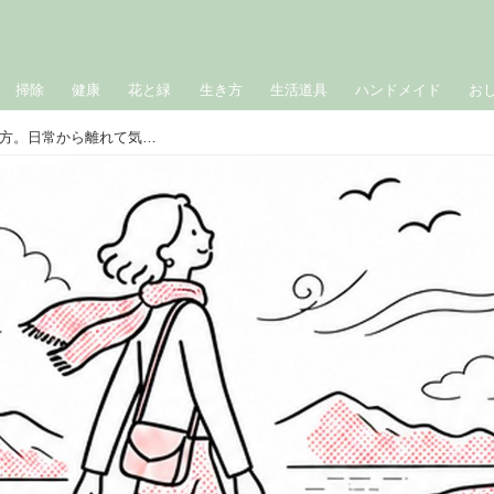
掃除
健康
花と緑
生き方
生活道具
ハンドメイド
お
身軽に楽しむ「大人ひとり旅」の始め方。日常から離れて気持ちを“リセット”少ない荷物で自由に旅する工夫／スタイリスト・地曳いく子さん