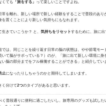
なくても
「旅をする」
って楽しいことですよね。
日常を離れ、新しい場所で新しい経験をすることで普段のあり
身を置くことにより新しい気持ちにもなれます。
て生きていこうか？ と、
気持ちをリセット
するために、旅に出
組では、同じことを繰り返す日常の脳の状態は、やや節電モー
続いて脳がサボっている？）のが、「旅に出て新しい環境に身
ない脳の部分までをフル稼働することができる」と紹介してい
防止
になったりしちゃうのかと期待してしまいます。
きく分けて
2つ
のタイプがあると思います。
るべく普段通りに便利に過ごしたいし、旅専用のグッズも試した