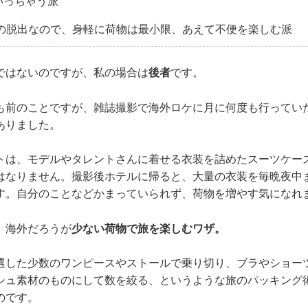
いっちゃう派
らの脱出なので、身軽に荷物は最小限、あえて不便を楽しむ派
ではないのですが、私の場合は
後者
です。
も前のことですが、雑誌撮影で海外ロケに月に何度も行ってい
ありました。
トは、モデルやタレントさんに着せる衣装を詰めたスーツケー
はなりません。撮影後ホテルに帰ると、大量の衣装を毎晩夜中
す。自分のことなどかまっていられず、荷物を増やす気になれ
、海外だろうが
少ない荷物で旅を楽しむワザ。
選した少数のワンピースやストールで乗り切り、ブラやショー
シュ素材のものにして数を絞る、というような旅のパッキング
のです。