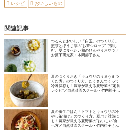
レシピ
おいしいもの
関連記事
つるんとおいしい「白玉」のつくり方。
煎茶とほうじ茶の“お茶シロップ”で楽し
む、夏に食べたい和のひんやりおやつ／
お菓子研究家・本間節子さん
夏のつくりおき「キュウリのうまうまつ
くだ煮」のつくり方。たくさんつくって
冷凍保存も！農家が教える夏野菜の“定番
レシピ”／自然菜園スクール・竹内裕子さ
ん
夏の養生ごはん「トマトとキュウリの冷
やし茶漬け」のつくり方。夏バテ対策に
も！農家が教える夏野菜の“おいしい”食
べ方／自然菜園スクール・竹内裕子さん