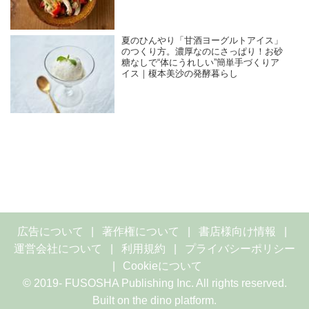
夏のひんやり「甘酒ヨーグルトアイス」
のつくり方。濃厚なのにさっぱり！お砂
糖なしで“体にうれしい”簡単手づくりア
イス｜榎本美沙の発酵暮らし
広告について
著作権について
書店様向け情報
運営会社について
利用規約
プライバシーポリシー
Cookieについて
© 2019- FUSOSHA Publishing Inc. All rights reserved.
Built on
the dino platform
.