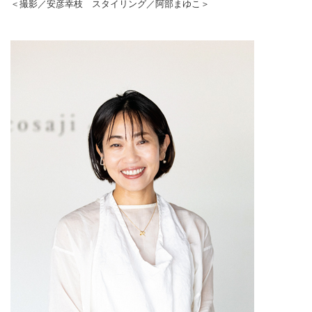
＜撮影／安彦幸枝 スタイリング／阿部まゆこ＞