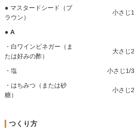
● マスタードシード（ブ
小さじ1
ラウン）
●
A
・白ワインビネガー（ま
大さじ2
たは好みの酢）
・塩
小さじ1/3
・はちみつ（または砂
小さじ2
糖）
つくり方