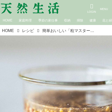
HOME
家庭料理
季節の家仕事
収納
掃除
健康
花と
HOME
レシピ
簡単おいしい「粒マスタード」のつくり方。混ぜてねかせるだけ！プチプチ食感が楽しい手づくり調味料／cosaji・河井美歩さん＆VOX SPICE