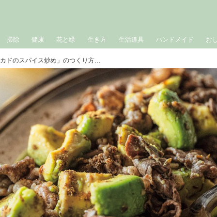
掃除
健康
花と緑
生き方
生活道具
ハンドメイド
お
かんたん本格「牛肉とアボカドのスパイス炒め」のつくり方。身近な“クミンとコリアンダー”でいつものおかずがワンランクアップ！／cosaji・河井美歩さん＆VOX SPICE