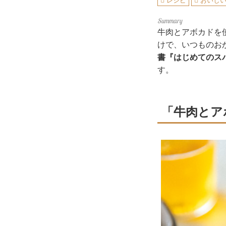
レシピ
おいし
牛肉とアボカドを
けで、いつものお
書『はじめてのス
す。
「牛肉とア