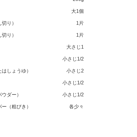
大1個
ん切り）
1片
ん切り）
1片
大さじ1
）
小さじ1/2
たはしょうゆ）
小さじ2
小さじ1/2
パウダー）
小さじ1/2
パー（粗びき）
各少々