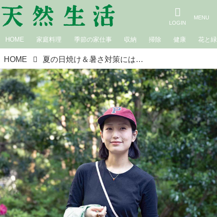
HOME
家庭料理
季節の家仕事
収納
掃除
健康
花と
HOME
夏の日焼け＆暑さ対策には「風通しのいい長袖」が重宝。料理家・長谷川あかりさんの“夏の装い”3つのアイデア