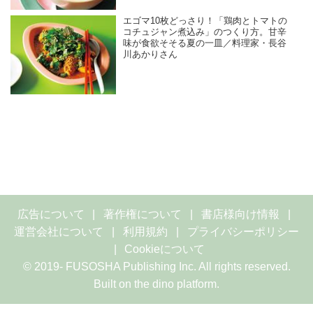
エゴマ10枚どっさり！「鶏肉とトマトの
コチュジャン煮込み」のつくり方。甘辛
味が食欲そそる夏の一皿／料理家・長谷
川あかりさん
広告について
著作権について
書店様向け情報
運営会社について
利用規約
プライバシーポリシー
Cookieについて
© 2019- FUSOSHA Publishing Inc. All rights reserved.
Built on
the dino platform
.