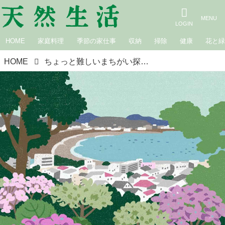
HOME
家庭料理
季節の家仕事
収納
掃除
健康
花と
HOME
ちょっと難しいまちがい探し｜紫陽花（あじさい）