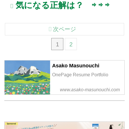
気になる正解は？ ⇨ ⇨ ⇨
次ページ
1
2
Asako Masunouchi
OnePage Resume Portfolio
www.asako-masunouchi.com