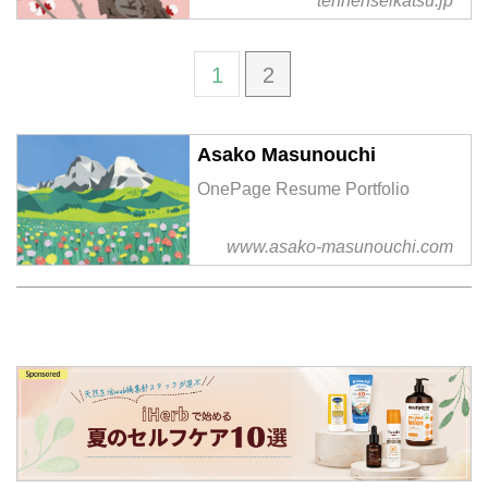
tennenseikatsu.jp
1
2
Asako Masunouchi
OnePage Resume Portfolio
www.asako-masunouchi.com