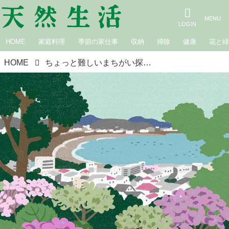
HOME
家庭料理
季節の家仕事
収納
掃除
健康
花と
HOME
ちょっと難しいまちがい探し｜紫陽花（あじさい）