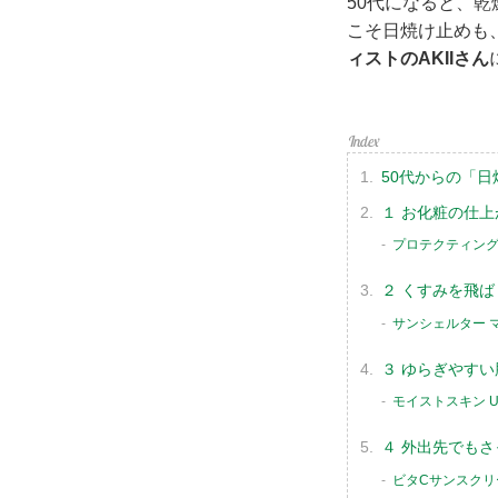
50代になると、
こそ日焼け止めも
ィストのAKIIさん
50代からの「
１ お化粧の仕
プロテクティング 
２ くすみを飛
サンシェルター マ
３ ゆらぎやす
モイストスキン U
４ 外出先でも
ビタCサンスクリーン