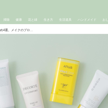
掃除
健康
花と緑
生き方
生活道具
ハンドメイド
お
50代からの「日焼け止め」選びおすすめ4選。メイクのプロが愛用！紫外線＆乾燥やくすみから肌を守るUVアイテム／メイクアップアーティスト・AKIIさん