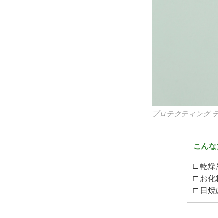
プロテクティング デイ 
こんな
□ 乾燥
□ お
□ 日