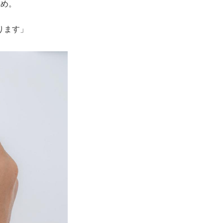
止め。
ります」