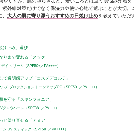
乾燥やくすみ、肌のゆらぎなど、若いころとは違う肌悩みが増え
、紫外線対策だけでなく保湿力や使い心地で選ぶことが大切。
に、
大人の肌に寄り添うおすすめの日焼け止め
を教えていただ
日焼け止め」選び
上がりまで変わる「スック」
デイ クリーム（SPF50+／PA++++）
ばして透明感アップ「コスメデコルテ」
ルチ プロテクション トーンアップCC（SPF50+／PA++++）
い肌を守る「スキンフォニア」
Vグロウベース（SPF38+／PA+++）
さっと塗り直せる「アヌア」
 UV スティック（SPF50+／PA++++）