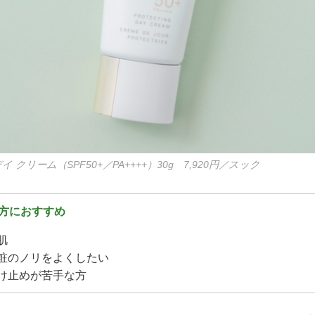
クリーム（SPF50+／PA++++）30g 7,920円／スック
方におすすめ
肌
化粧のノリをよくしたい
焼け止めが苦手な方