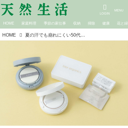
HOME
家庭料理
季節の家仕事
収納
掃除
健康
花と
HOME
夏の汗でも崩れにくい50代からの「クッションファンデ」おすすめ3選。毛穴やシミを“薄づきできれいに”カバー！素肌感のある仕上がりに／メイクアップアーティスト・AKIIさん