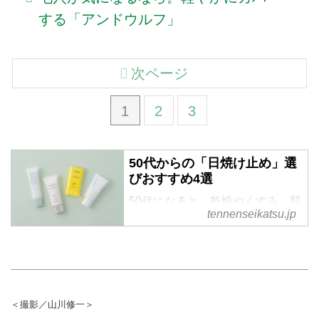
する「アンドウルフ」
次ページ
1
2
3
50代からの「日焼け止め」選
びおすすめ4選
50代になると、乾燥やくすみ、肌
tennenseikatsu.jp
のゆらぎなど、若いころとは違う
肌悩みが増えてきます。だからこ
そ日焼け止めも、紫外線対策だけ
でなく保湿力や使い心地で選ぶこ
とが大切。メイクアップアーティ
ストのAKIIさんに、大人の肌に寄
＜撮影／山川修一＞
り添うおすすめの日焼け止めを教