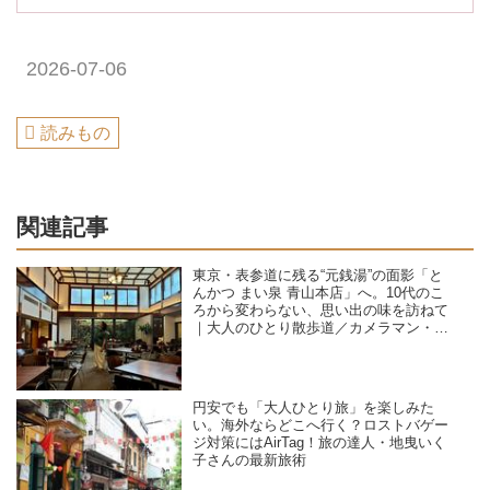
2026-07-06
読みもの
関連記事
東京・表参道に残る“元銭湯”の面影「と
んかつ まい泉 青山本店」へ。10代のこ
ろから変わらない、思い出の味を訪ねて
｜大人のひとり散歩道／カメラマン・石
黒美穂子さん
円安でも「大人ひとり旅」を楽しみた
い。海外ならどこへ行く？ロストバゲー
ジ対策にはAirTag！旅の達人・地曳いく
子さんの最新旅術