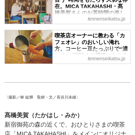
在。MICA TAKAHASHI・髙
橋美賀さんのお茶時間の楽し
tennenseikatsu.jp
みとおすすめ菓子 - 天然生活
web
喫茶店オーナーに教わる「カ
東京・新宿御苑の森の近くで喫茶
フェオレ」のおいしい淹れ
店を営む「MICA TAKAHASHI」
方。コーヒー豆たっぷりで“濃
の髙橋美賀さんにお茶時間の楽し
いめ”が秘訣！ご機嫌になれる
みをお聞きしました。（『天然生
tennenseikatsu.jp
一杯／MICA TAKAHASHI・
活』2025年7月号掲載）
髙橋美賀さん - 天然生活web
東京・新宿御苑の森の近くで喫茶
店を営む「MICA TAKAHASHI」
の髙橋美賀さんにお茶時間の楽し
〈撮影／林 紘輝 取材・文／長谷川未緒〉
みや、カフェオレのおいしい淹れ
方をお聞きしました。（『天然生
活』2025年7月号掲載）
髙橋美賀（たかはし・みか）
新宿御苑の森の近くで、おひとりさまの喫茶
店「MICA TAKAHASHI」をメインにオリジナ