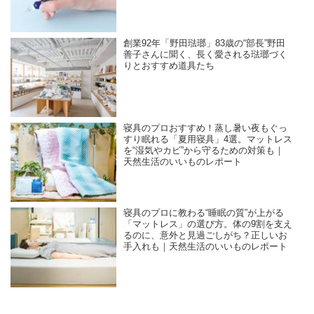
創業92年「野田琺瑯」83歳の“部長”野田
善子さんに聞く、長く愛される琺瑯づく
りとおすすめ道具たち
寝具のプロおすすめ！蒸し暑い夜もぐっ
すり眠れる「夏用寝具」4選。マットレス
を“湿気やカビ”から守るための対策も｜
天然生活のいいものレポート
寝具のプロに教わる“睡眠の質”が上がる
「マットレス」の選び方。体の9割を支え
るのに、意外と見過ごしがち？正しいお
手入れも｜天然生活のいいものレポート