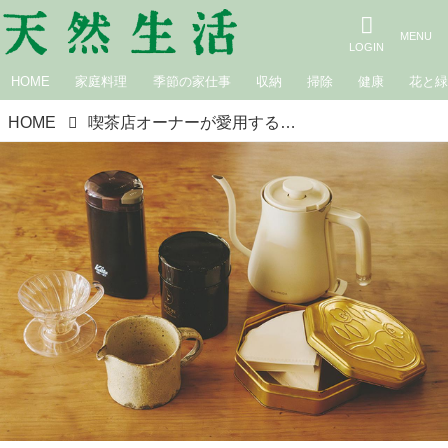
HOME
家庭料理
季節の家仕事
収納
掃除
健康
花と
HOME
喫茶店オーナーが愛用する「コーヒー道具」を拝見。おいしく楽しく淹れられる“気持ちをリセット”できる必需品／MICA TAKAHASHI・髙橋美賀さん