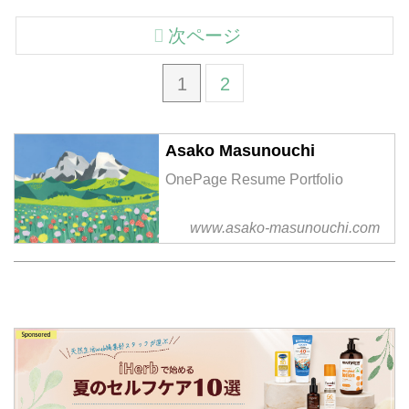
次ページ
1
2
Asako Masunouchi
OnePage Resume Portfolio
www.asako-masunouchi.com