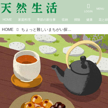
HOME
家庭料理
季節の家仕事
収納
掃除
健康
花と
HOME
ちょっと難しいまちがい探し｜和菓子