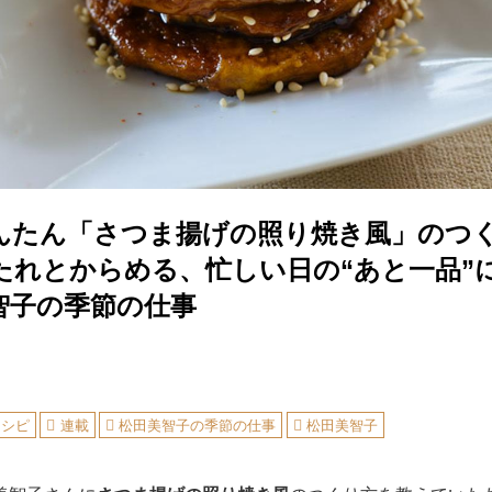
んたん「さつま揚げの照り焼き風」のつ
たれとからめる、忙しい日の“あと一品”
智子の季節の仕事
レシピ
連載
松田美智子の季節の仕事
松田美智子