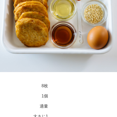
8枚
1個
適量
大さじ1