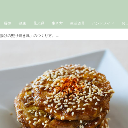
掃除
健康
花と緑
生き方
生活道具
ハンドメイド
お
甘辛味でかんたん「さつま揚げの照り焼き風」のつくり方。こんがり焼いてたれとからめる、忙しい日の“あと一品”に頼れるおかず｜松田美智子の季節の仕事