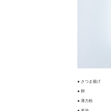
● さつま揚げ
● 卵
● 薄力粉
● 米油