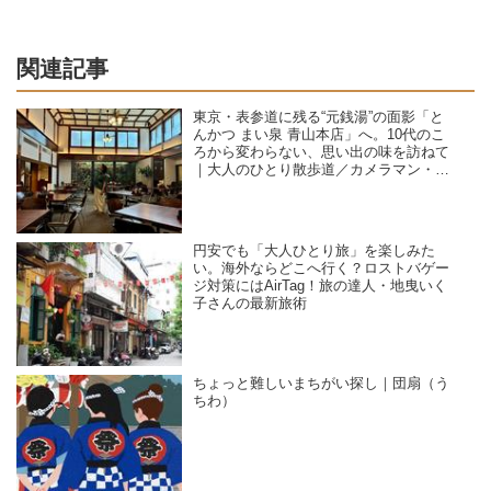
関連記事
東京・表参道に残る“元銭湯”の面影「と
んかつ まい泉 青山本店」へ。10代のこ
ろから変わらない、思い出の味を訪ねて
｜大人のひとり散歩道／カメラマン・石
黒美穂子さん
円安でも「大人ひとり旅」を楽しみた
い。海外ならどこへ行く？ロストバゲー
ジ対策にはAirTag！旅の達人・地曳いく
子さんの最新旅術
ちょっと難しいまちがい探し｜団扇（う
ちわ）