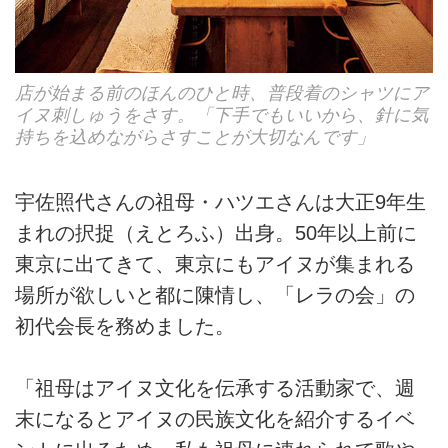
店が始まる前のほんのひと時、普段着のシャツにア
イヌ刺しゅうをさす。「下手でもいいから、針に気
持ちを込めながらさすことが大切なんです」
宇佐照代さんの祖母・ハツエさんは大正9年生
まれの択捉（えとろふ）出身。50年以上前に
東京に出てきて、東京にもアイヌが集まれる
場所が欲しいと都に陳情し、「レラの会」の
初代会長を務めました。
「祖母はアイヌ文化を伝承する活動家で、週
末になるとアイヌの民族文化を紹介するイベ