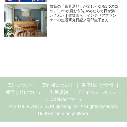
賃貸の「家具選び」が楽しくなる3つのコ
ツ。“いつか買おう”をやめたら毎日が満
たされた｜賃貸暮らしインテリアプラン
ナーの生活研究日記／岩部圭子さん
広告について
著作権について
書店様向け情報
運営会社について
利用規約
プライバシーポリシー
Cookieについて
© 2019- FUSOSHA Publishing Inc. All rights reserved.
Built on
the dino platform
.