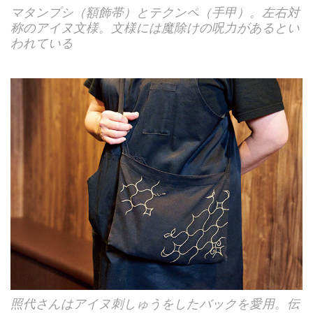
マタンプシ（額飾帯）とテクンペ（手甲）。左右対
称のアイヌ文様。文様には魔除けの呪力があるとい
われている
照代さんはアイヌ刺しゅうをしたバックを愛用。伝