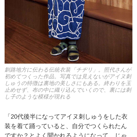
釧路地方に伝わる伝統衣装「チヂリ」。照代さんが
初めてつくった作品。写真では見えないがアイヌ刺
しゅうの特徴は裏地の美しさにもある。終わりを玉
止めせず、布の中に織り込んでいくので、裏には刺
し子のような模様が現れる
「20代後半になってアイヌ刺しゅうをした衣
装を着て踊っていると、自分でつくられたん
ですか？とよく聞かれるようになって。じゃ