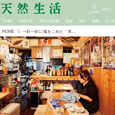
HOME
家庭料理
季節の家仕事
収納
掃除
健康
花と
HOME
一針一針に魂をこめた「本物のアイヌ刺しゅう」を日常に。デニムシャツやバッグに刺して“民族の誇り”を身につけたい／ハルコㇿ店主・宇佐照代さん