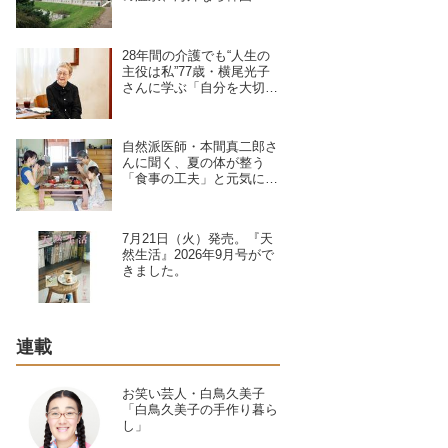
旅の達人・地曳いく子さん
に聞く、失敗しないコツと
必需品
28年間の介護でも“人生の
主役は私”77歳・横尾光子
さんに学ぶ「自分を大切に
する」心の持ち方。好きな
ことを大切に、軽やかに
自然派医師・本間真二郎さ
んに聞く、夏の体が整う
「食事の工夫」と元気に過
ごすポイント4つ。食卓の
中心は“旬の野菜と発酵
食”が基本
7月21日（火）発売。『天
然生活』2026年9月号がで
きました。
連載
お笑い芸人・白鳥久美子
「白鳥久美子の手作り暮ら
し」