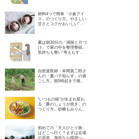
倉の“レンバイ”で、お風呂
掃除は朝の日課に
材料4つで簡単「小倉アイ
ス」のつくり方。やさしい
甘さとコクがおいしい“混
ぜて冷やし固めるだけ”の
ひんやりおやつ／お菓子研
究家・本間節子さん
夏は朝30分の「掃除と片づ
け」で家の中を整理整頓。
気持ちも整い“考えもすっ
きり”キュレーター・林 綾
野さんが早起きしてやる家
事2つ
自然派医師・本間真二郎さ
んの「夏バテ知らず」の過
ごし方。朝5時起きで畑
へ、妻の理恵さんと“体の
声”を聞きながら自然豊か
に暮らす
“いつもの味”が生まれ変わ
る「豚のしょうが焼き」の
つくり方。砂糖もみりんも
使わない！家庭料理の新定
番レシピ／料理研究家・瀬
尾幸子さん｜8月のおすす
初めての「大人ひとり旅」
め記事
はどこへ行く？まずは近場
の温泉、海外なら韓国へ。