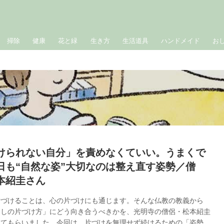
掃除
健康
花と緑
生き方
生活道具
ハンドメイド
お
けられない自分」を責めなくていい。うまくで
日も“自然な姿”大切なのは整え直す姿勢／僧
本紹圭さん
片づけることは、心の片づけにも通じます。そんな仏教の教義から
らしの片づけ方」にどう向き合うべきかを、光明寺の僧侶・松本紹圭
えてもらいました。今回は、片づけを無理せず続けるための「姿勢」