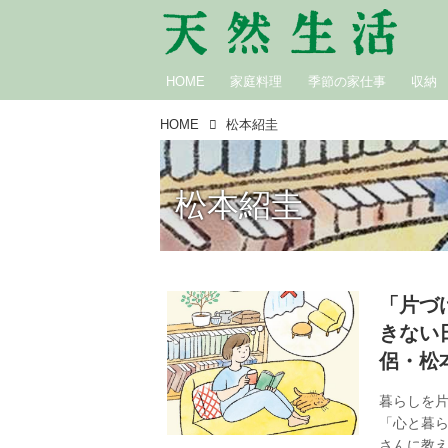
HOME
家庭料理
季節の家仕事
収納
HOME
松本紹圭
松本紹圭
「片づ
きない
侶・松
暮らしを
「心と暮
さんに教