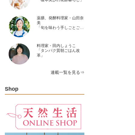
薬膳、発酵料理家・山田奈
美
「旬を味わう手しごとごよ
み」
料理家・田内しょうこ
「タンパク質朝ごはん改
革」
連載一覧を見る⇒
Shop