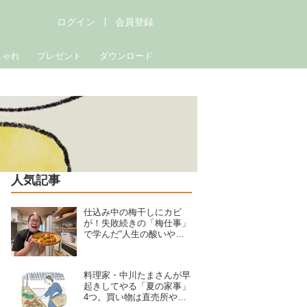
ログイン
会員登録
しゃれ
プレゼント
ダウンロード
人気記事
仕込み中の梅干しにカビ
が！失敗続きの「梅仕事」
で学んだ“人生の酸いや甘
い”夏野菜の簡単料理で暑
さを乗り切る｜たんぽぽ白
鳥久美子の手づくり暮らし
料理家・中川たまさんが早
起きしてやる「夏の家事」
4つ。買い物は直売所や鎌