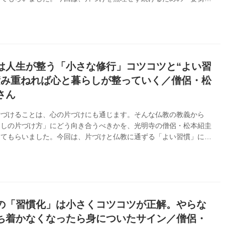
お話です。（『天然生活』2025年7月号掲載）
は人生が整う「小さな修行」コツコツと“よい習
積み重ねれば心と暮らしが整っていく／僧侶・松
さん
片づけることは、心の片づけにも通じます。そんな仏教の教義から
らしの片づけ方」にどう向き合うべきかを、光明寺の僧侶・松本紹圭
えてもらいました。今回は、片づけと仏教に通ずる「よい習慣」につ
です。（『天然生活』2025年7月号掲載）
の「習慣化」は小さくコツコツが正解。やらな
ち着かなくなったら身についたサイン／僧侶・