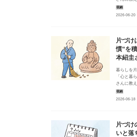
についての
片づけ
慣”を
本紹圭
暮らしを
「心と暮
さんに教
いてのお話
片づけ
いと落