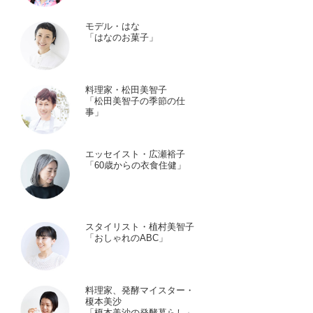
モデル・はな
「はなのお菓子」
料理家・松田美智子
「松田美智子の季節の仕
事」
エッセイスト・広瀬裕子
「60歳からの衣食住健」
スタイリスト・植村美智子
「おしゃれのABC」
料理家、発酵マイスター・
榎本美沙
「榎本美沙の発酵暮らし」