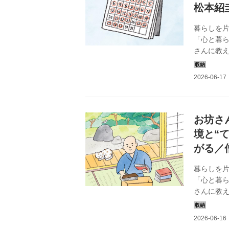
松本紹
暮らしを
「心と暮
さんに教
てのお話で
お坊さ
境と“
がる／
暮らしを
「心と暮
さんに教え