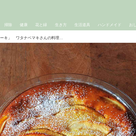
掃除
健康
花と緑
生き方
生活道具
ハンドメイド
お
「りんごとアーモンドのケーキ」 ワタナベマキさんの料理ノート。日々の「おいしい」を書き留めて