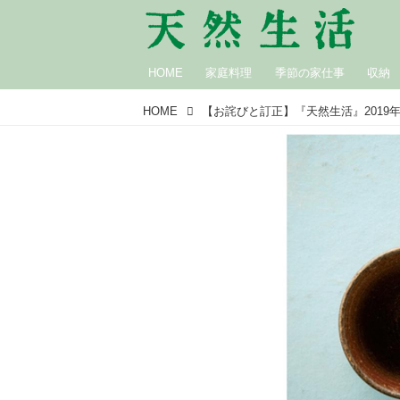
HOME
家庭料理
季節の家仕事
収納
HOME
【お詫びと訂正】『天然生活』2019年1