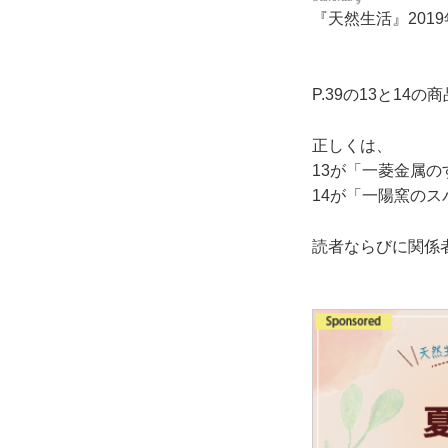
『天然生活』201
P.39の13と1
正しくは、
13が「一菱金属
14が「一陽窯のス
読者ならびに関係