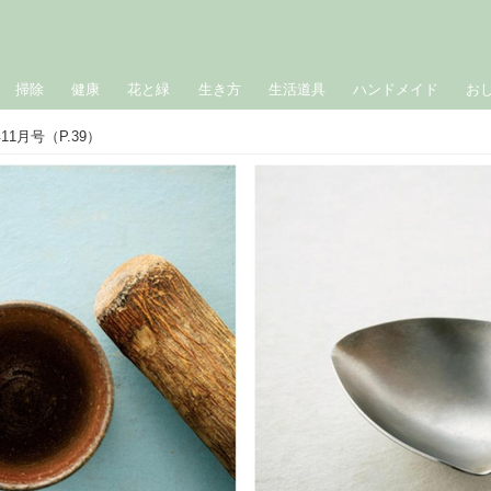
掃除
健康
花と緑
生き方
生活道具
ハンドメイド
お
1月号（P.39）