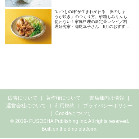
“いつもの味”が生まれ変わる「豚のしょ
うが焼き」のつくり方。砂糖もみりんも
使わない！家庭料理の新定番レシピ／料
理研究家・瀬尾幸子さん｜8月のおすすめ
記事
広告について
著作権について
書店様向け情報
運営会社について
利用規約
プライバシーポリシー
Cookieについて
© 2019- FUSOSHA Publishing Inc. All rights reserved.
Built on
the dino platform
.