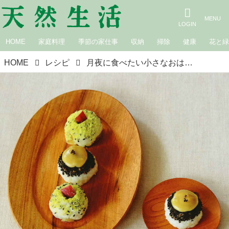
HOME
家庭料理
季節の家仕事
収納
掃除
健康
花と
HOME
レシピ
月夜に食べたい小さなおはぎ 「季節のおはぎ」