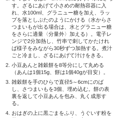
す。ざるにあげて小さめの耐熱容器に入
れ、水100ml、グラニュー糖を加え、ラッ
プを落としぶたのようにかける（水からさ
つまいもが出る場合は、水とグラニュー糖
をさらに適量〈分量外〉加える）。電子レ
ンジで2分加熱し、竹串で刺してかたけれ
ば様子をみながら30秒ずつ加熱する。煮汁
ごと冷まし、ざるにあげて汁けをきる。
小豆あんと雑穀餅を8等分にして丸める
（あんは1個15g、餅は1個40gが目安）。
雑穀餅を手のひらで直径5～6cmにのば
し、さつまいもを3個、埋め込む。餅の表
裏を返して小豆あんを包み、丸く成形す
る。
おはぎの上に黒ごまをふり、うぐいす粉を