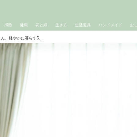
掃除
健康
花と緑
生き方
生活道具
ハンドメイド
お
追われず、縛られず。 作家・小川糸さん、軽やかに暮らす5つのルール