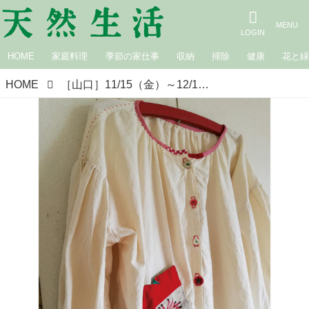
HOME
家庭料理
季節の家仕事
収納
掃除
健康
花と
HOME
［山口］11/15（金）～12/1（日）小野哲平 早川ユミ 小野セツロー 「土がある。布がある。絵がある。つながる展」 あ・でゅまん