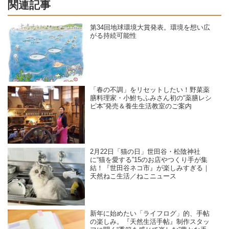
関連記事
第34回地球環境大賞発表。環境を想い広
がる持続可能性
「春の不調」をリセットしたい！野菜薬
膳料理家・小鮒ちふみさん初の“薬膳レシ
ピ本”発売＆養生生活教室のご案内
2月22日「猫の日」世田谷・松陰神社
に“猫を愛する”15のお店やつくり手が集
結！『世田谷ネコ市』が楽しみすぎる｜
天然ねこ生活／ねこニュース
新年に始めたい「ライフログ」的、手帖
の楽しみ。『天然生活手帖』制作スタッ