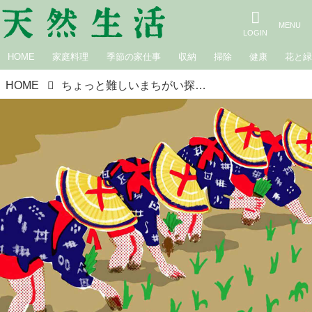
HOME
家庭料理
季節の家仕事
収納
掃除
健康
花と
HOME
ちょっと難しいまちがい探し｜早乙女の田植え