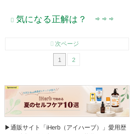
気になる正解は？ ⇨ ⇨ ⇨
次ページ
1
2
▶通販サイト「iHerb（アイハーブ）」愛用歴