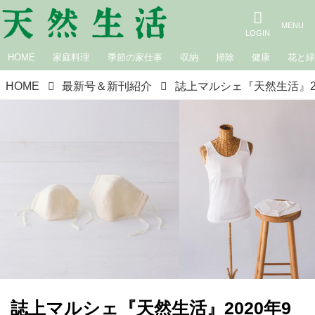
HOME
家庭料理
季節の家仕事
収納
掃除
健康
花と
HOME
最新号＆新刊紹介
誌上マルシェ『天然生活』2020年9