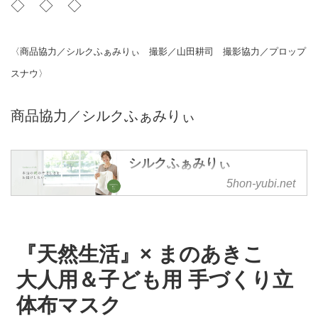
◇ ◇ ◇
〈商品協力／シルクふぁみりぃ 撮影／山田耕司 撮影協力／プロップ
スナウ〉
商品協力／シルクふぁみりぃ
シルクふぁみりぃ
5hon-yubi.net
『天然生活』× まのあきこ
大人用＆子ども用 手づくり立
体布マスク