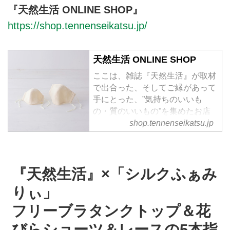
『天然生活 ONLINE SHOP』
https://shop.tennenseikatsu.jp/
天然生活 ONLINE SHOP
ここは、雑誌『天然生活』が取材
で出合った、そしてご縁があって
手にとった、”気持ちのいいも
の・質のいいもの”を集めたお店
です。職人や作家、ブランドとの
shop.tennenseikatsu.jp
コラボレーションで生まれたオリ
ジナル商品を中心に、さまざまな
暮らしにまつわるアイテムを販売
『天然生活』×「シルクふぁみ
いたします。雑誌『天然生活』の
世界観を、ものを通じてお伝え
りぃ」
し、みなさまの暮らしがより豊か
に、楽しくなるための新しい出合
フリーブラタンクトップ＆花
いの場となれば幸いです。『天然
びらショーツ＆レースの5本指
生活』編集部