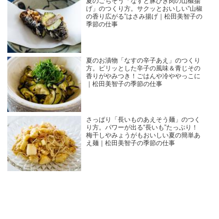
夏のごちそう「なすと豚ひき肉の山椒揚
げ」のつくり方。サクッとおいしい“山椒
の香り広がる”はさみ揚げ｜松田美智子の
季節の仕事
夏のお漬物「なすの辛子あえ」のつくり
方。ピリッとした辛子の風味＆青じその
香りがやみつき！ごはんや冷ややっこに
｜松田美智子の季節の仕事
さっぱり「長いものあえそう麺」のつく
り方。パワーが出る“長いも”たっぷり！
梅干しやみょうがもおいしい夏の簡単あ
え麺｜松田美智子の季節の仕事