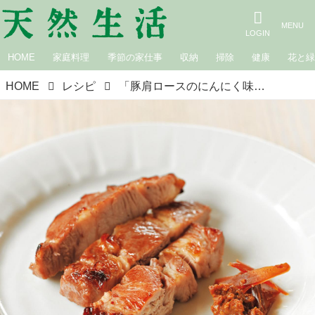
HOME
家庭料理
季節の家仕事
収納
掃除
健康
花と
HOME
レシピ
「豚肩ロースのにんにく味噌漬け」のつくり方｜松田美智子の季節の仕事「にんにく味噌床」