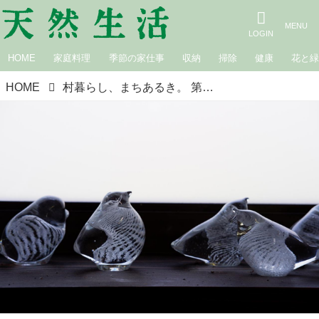
HOME
家庭料理
季節の家仕事
収納
掃除
健康
花と
HOME
村暮らし、まちあるき。 第21回 村のつくり手を訪ねて～手吹きガラス編～｜玉木美企子