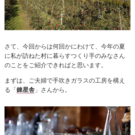
さて、今回
から
は
何回かにわけて
、今年の夏
に私が訪ねた村に暮らすつくり手のみなさん
のことをご紹介できればと思います。
まずは、
ご夫婦で手吹きガラスの工房を構え
る「
錬星舎
」さん
から
。