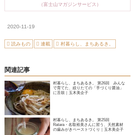
（富士山マガジンサービス）
2020-11-19
読みもの
連載
村暮らし、まちあるき。
関連記事
村暮らし、まちあるき。 第26回 みんな
で育てた、絞りたての「手づくり醤油」
に舌鼓｜玉木美企子
村暮らし、まちあるき。 第25回
Ratara・名取裕美さんに習う、天然素材
の歯みがきペーストづくり｜玉木美企子