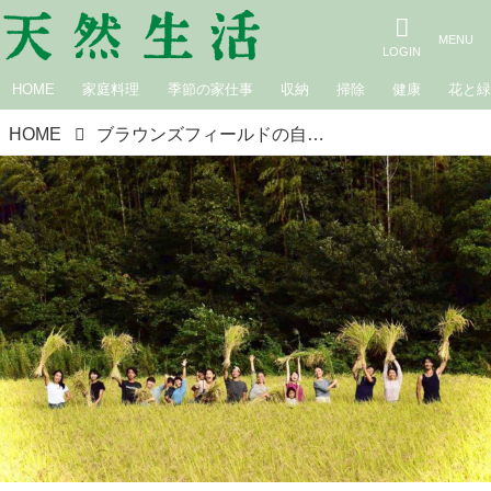
HOME
家庭料理
季節の家仕事
収納
掃除
健康
花と
HOME
ブラウンズフィールドの自給自足からうまれたランチコース | アラサー女子のまるごとケア