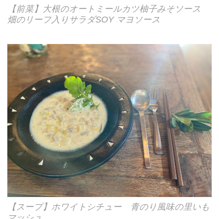
【前菜】大根のオートミールカツ柚子みそソース
畑のリーフ入りサラダSOY マヨソース
【スープ】ホワイトシチュー 青のり風味の里いも
マッシュ