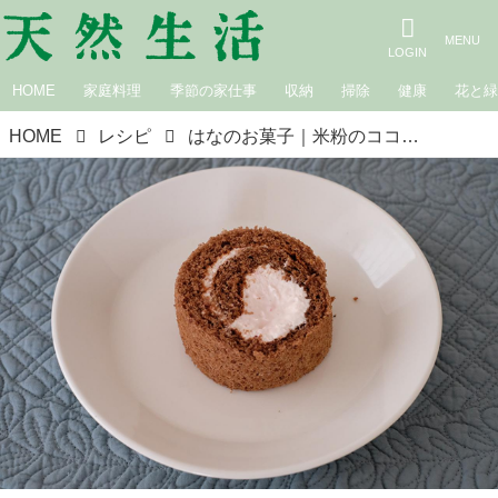
HOME
家庭料理
季節の家仕事
収納
掃除
健康
花と
HOME
レシピ
はなのお菓子｜米粉のココア＆いちごロールケーキ