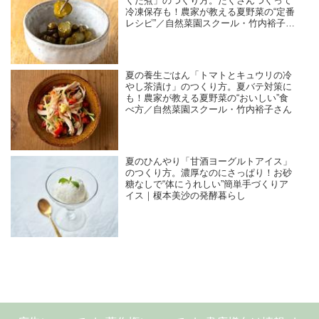
くだ煮」のつくり方。たくさんつくって
冷凍保存も！農家が教える夏野菜の“定番
レシピ”／自然菜園スクール・竹内裕子さ
ん
夏の養生ごはん「トマトとキュウリの冷
やし茶漬け」のつくり方。夏バテ対策に
も！農家が教える夏野菜の“おいしい”食
べ方／自然菜園スクール・竹内裕子さん
夏のひんやり「甘酒ヨーグルトアイス」
のつくり方。濃厚なのにさっぱり！お砂
糖なしで“体にうれしい”簡単手づくりア
イス｜榎本美沙の発酵暮らし