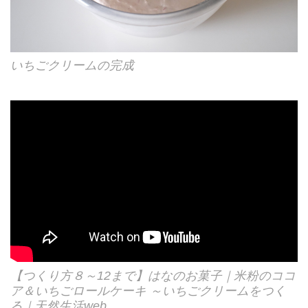
いちごクリームの完成
【つくり方８～12まで】はなのお菓子｜米粉のココ
ア＆いちごロールケーキ ～いちごクリームをつく
る｜天然生活web