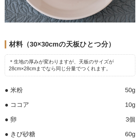
材料（30×30cmの天板ひとつ分）
＊生地の厚みが変わりますが、天板のサイズが
28cm×28cmまでなら同じ分量でつくれます。
● 米粉
50g
● ココア
10g
● 卵
3個
● きび砂糖
60g