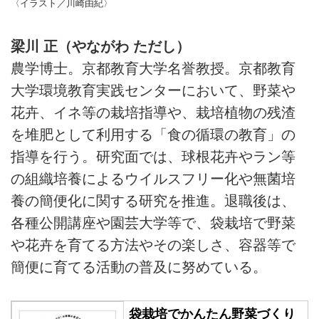
〈イラスト／川崎由紀〉
梁川 正（やながわ ただし）
農学博士。京都教育大学名誉教授。京都教育
大学環境教育実践センターにおいて、野菜や
花卉、イネ等の栽培指導や、栽培植物の残渣
を堆肥として利用する「食の循環の教育」の
指導を行う。研究面では、球根花卉やラン等
の組織培養によるウイルスフリー化や無菌培
養の簡便化に関する研究を推進。退職後は、
各種公開講座や園芸大学等で、袋栽培で野菜
や花卉を育てる方法やその楽しさ、容器等で
簡便に育てる活動の普及に努めている。
袋栽培でかんたん野菜づくり