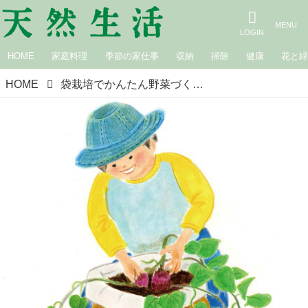
HOME
家庭料理
季節の家仕事
収納
掃除
健康
花と
HOME
袋栽培でかんたん野菜づくり｜袋の準備と置き方の工夫