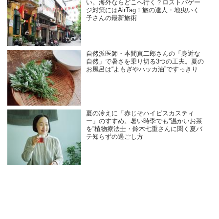
い。海外ならどこへ行く？ロストバゲー
ジ対策にはAirTag！旅の達人・地曳いく
子さんの最新旅術
自然派医師・本間真二郎さんの「身近な
自然」で暑さを乗り切る3つの工夫。夏の
お風呂は“よもぎやハッカ油”ですっきり
夏の冷えに「赤じそハイビスカスティ
ー」のすすめ。暑い時季でも“温かいお茶
を”植物療法士・鈴木七重さんに聞く夏バ
テ知らずの過ごし方