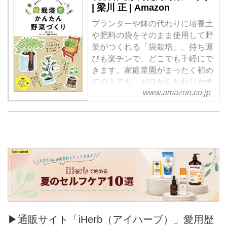
| 梁川 正 | Amazon
プランターや鉢の代わりに培養土
や肥料の袋をそのまま使用して野
菜がつくれる「袋栽培」。持ち運
びも楽チンで、どこでも手軽にで
きます。家庭菜園がまったく初め
ての人でも、ゼロからかわりやす
www.amazon.co.jp
く解説。掲載の野菜は40種類。年
間の植え付けプランも紹介してい
るので、一年中野菜づくりを楽し
める1冊です。
▶通販サイト「iHerb（アイハーブ）」愛用歴