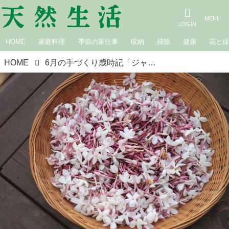
HOME
家庭料理
季節の家仕事
収納
掃除
健康
花と
HOME
6月の手づくり歳時記「ジャスミンティーと春菊茶と麦茶を手づくり」／山・海暮らしの自給自足ダイアリー