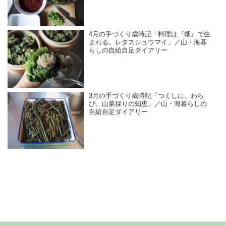
4月の手づくり歳時記「料理は『畑』で生
まれる。レタスシュウマイ」／山・海暮
らしの自給自足ダイアリー
3月の手づくり歳時記「つくしに、わら
び。山菜採りの知恵」／山・海暮らしの
自給自足ダイアリー