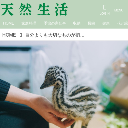
HOME
家庭料理
季節の家仕事
収納
掃除
健康
花と
HOME
自分よりも大切なものが初めてできた日のこと。山のエミューちゃん日記／砂漠