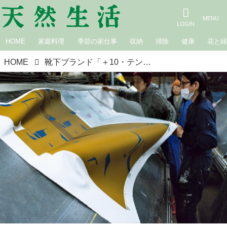
HOME
家庭料理
季節の家仕事
収納
掃除
健康
花と
HOME
靴下ブランド「＋10・テンモア」が台湾をご案内！ テンモア旅行社 vol.16 特別編：東京・八王子の染色工場