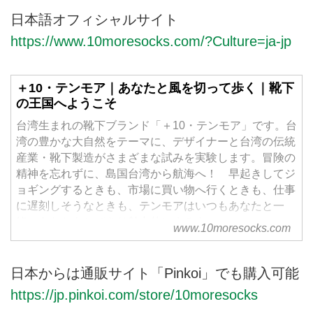
日本語オフィシャルサイト
https://www.10moresocks.com/?Culture=ja-jp
＋10・テンモア｜あなたと風を切って歩く｜靴下
の王国へようこそ
台湾生まれの靴下ブランド「＋10・テンモア」です。台
湾の豊かな大自然をテーマに、デザイナーと台湾の伝統
産業・靴下製造がさまざまな試みを実験します。冒険の
精神を忘れずに、島国台湾から航海へ！ 早起きしてジ
ョギングするときも、市場に買い物へ行くときも、仕事
に遅刻しそうなときも、テンモアはいつもあなたと一
緒。あなたをとびきり魅力的にするよ。
www.10moresocks.com
日本からは通販サイト「Pinkoi」でも購入可能
https://jp.pinkoi.com/store/10moresocks