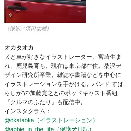
（撮影／濱田紘輔）
オカタオカ
犬と車が好きなイラストレーター。宮崎生ま
れ、鹿児島育ち。現在は東京都在住。桑沢デ
ザイン研究所卒業。雑誌や書籍などを中心に
イラストレーションを手がける。バンド“すば
らしか”の加藤寛之とのポッドキャスト番組
『クルマのふたり』も配信中。
インスタグラム：
@okataoka（イラストレーション）
@abbie_in_the_life（保護犬日記）