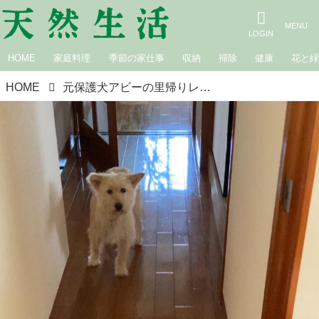
HOME
家庭料理
季節の家仕事
収納
掃除
健康
花と
HOME
元保護犬アビーの里帰りレポート／イラストレーター・オカタオカ｜保護犬との暮らし