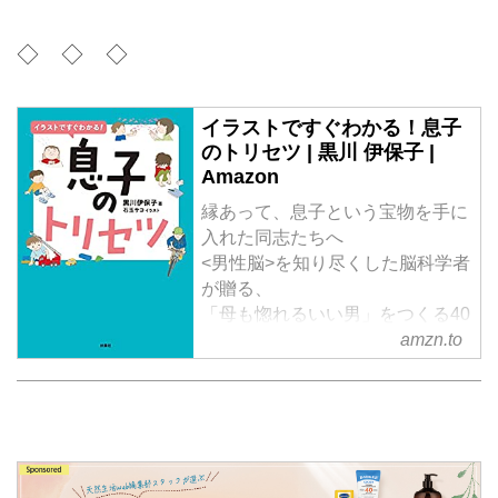
◇ ◇ ◇
イラストですぐわかる！息子
のトリセツ | 黒川 伊保子 |
Amazon
縁あって、息子という宝物を手に
入れた同志たちへ
<男性脳>を知り尽くした脳科学者
が贈る、
「母も惚れるいい男」をつくる40
amzn.to
の秘訣!