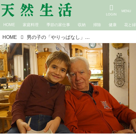
HOME
家庭料理
季節の家仕事
収納
掃除
健康
花と
HOME
男の子の「やりっぱなし」は大物になる証？ 脳科学者が語る息子育ての秘訣｜脳科学者の黒川伊保子さん