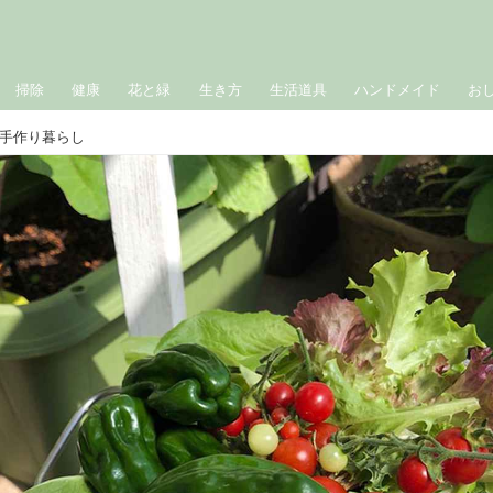
掃除
健康
花と緑
生き方
生活道具
ハンドメイド
お
手作り暮らし