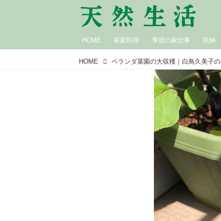
HOME
家庭料理
季節の家仕事
収納
HOME
ベランダ菜園の大収穫｜白鳥久美子の