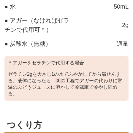
● 水
50mL
● アガー（なければゼラ
2g
チンで代用可＊）
● 炭酸水（無糖）
適量
＊アガーをゼラチンで代用する場合
ゼラチン2gを大さじ1の水でふやかしてから湯せんす
る。液体になったら、
3
の工程でアガーの代わりに常
温のぶどうジュースに溶かして冷蔵庫で冷やし固め
る。
つくり方