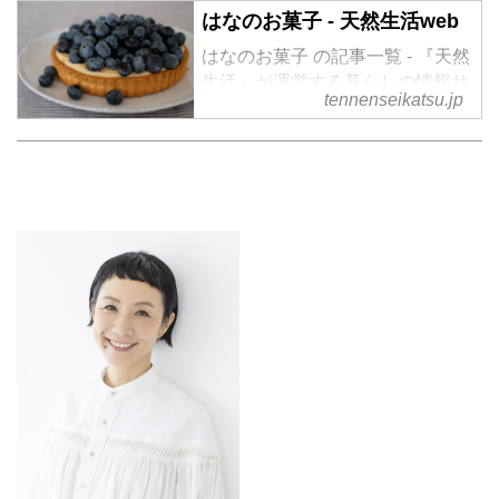
はなのお菓子 - 天然生活web
はなのお菓子 の記事一覧 - 『天然
生活』が運営する暮らしの情報サ
tennenseikatsu.jp
イト。食やファッション、暮らし
の知恵はもちろん、Webオリジナ
ルの情報を毎日配信