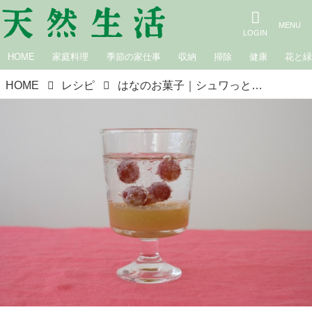
HOME
家庭料理
季節の家仕事
収納
掃除
健康
花と
HOME
レシピ
はなのお菓子｜シュワっとぶどうゼリー