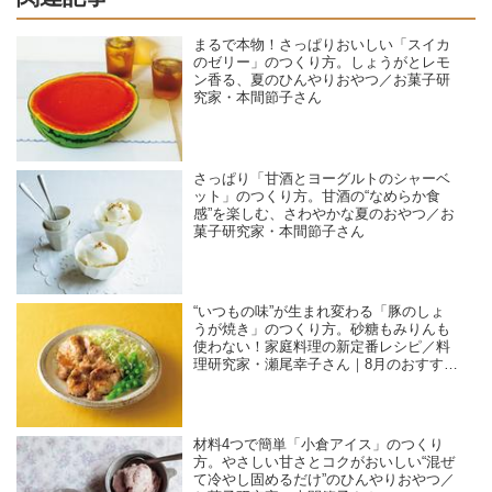
まるで本物！さっぱりおいしい「スイカ
のゼリー」のつくり方。しょうがとレモ
ン香る、夏のひんやりおやつ／お菓子研
究家・本間節子さん
さっぱり「甘酒とヨーグルトのシャーベ
ット」のつくり方。甘酒の“なめらか食
感”を楽しむ、さわやかな夏のおやつ／お
菓子研究家・本間節子さん
“いつもの味”が生まれ変わる「豚のしょ
うが焼き」のつくり方。砂糖もみりんも
使わない！家庭料理の新定番レシピ／料
理研究家・瀬尾幸子さん｜8月のおすすめ
記事
材料4つで簡単「小倉アイス」のつくり
方。やさしい甘さとコクがおいしい“混ぜ
て冷やし固めるだけ”のひんやりおやつ／