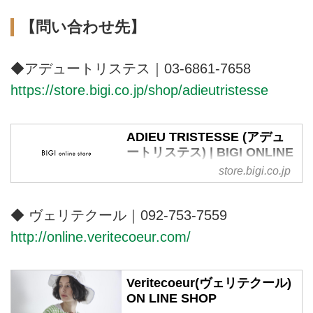
【問い合わせ先】
◆アデュートリステス｜03-6861-7658
https://store.bigi.co.jp/shop/adieutristesse
ADIEU TRISTESSE (アデュ
ートリステス) | BIGI ONLINE
STORE (ビギ オンラインスト
store.bigi.co.jp
ア)
株式会社ビギが運営する公式通販
◆ ヴェリテクール｜092-753-7559
サイト・ADIEU TRISTESSE（ア
http://online.veritecoeur.com/
デュートリステス）のTOPページ
です。オフィシャルサイトならで
はの豊富な品揃え。新規会員登録
Veritecoeur(ヴェリテクール)
をすると1000円クーポンプレゼ
ON LINE SHOP
ント。