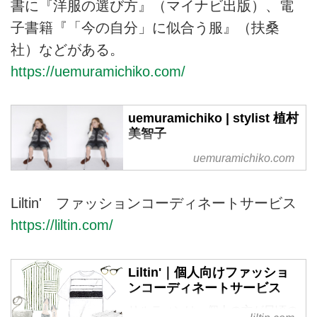
書に『洋服の選び方』（マイナビ出版）、電
子書籍『「今の自分」に似合う服』（扶桑
社）などがある。
https://uemuramichiko.com/
uemuramichiko | stylist 植村
美智子
スタイリスト植村美智子のホーム
uemuramichiko.com
ページです。
Liltin' ファッションコーディネートサービス
https://liltin.com/
Liltin'｜個人向けファッショ
ンコーディネートサービス
リルティンは、個人の方が日頃の