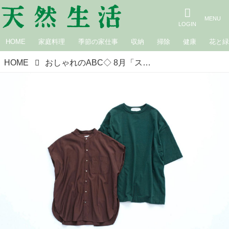
HOME
家庭料理
季節の家仕事
収納
掃除
健康
花と
HOME
おしゃれのABC◇ 8月「スムーズに秋に移行する」その（1）～アイテムを選別～ 現役スタイリストが、おしゃれの悩みを解決｜植村美智子