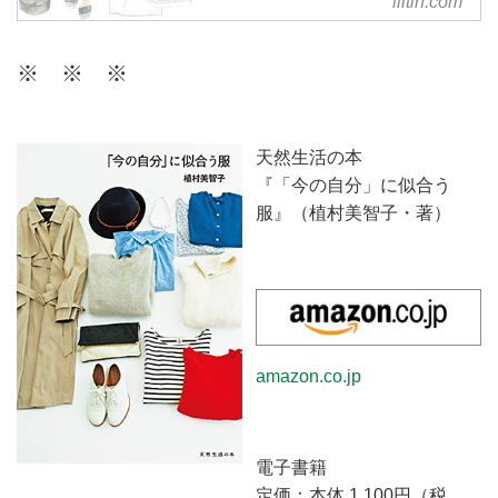
liltin.com
ファッションに関するお悩みを相
談できる、パーソナルなコーディ
ネートサービスです。今のあなた
※ ※ ※
に似合うスタイルを現役スタイリ
ストがご提案。ファッションを楽
しむお手伝いをいたします。
天然生活の本
『「今の自分」に似合う
服』（植村美智子・著）
amazon.co.jp
電子書籍
定価：本体 1,100円（税