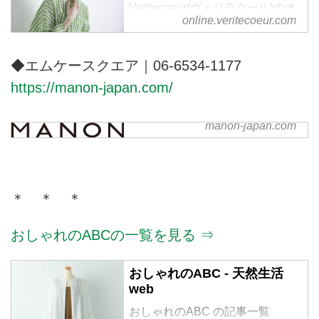
Veritecoeur(ヴェリテクール)のオ
online.veritecoeur.com
フィシャル通販サイトです。 オ
リジナルのお洋服, オンライン限
定商品、ご予約販売、 メールマ
◆エムケースクエア｜06-6534-1177
ガジンの配信。
https://manon-japan.com/
manon-japan.com
manon
＊ ＊ ＊
おしゃれのABCの一覧を見る ⇒
おしゃれのABC - 天然生活
web
おしゃれのABC の記事一覧