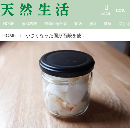
HOME
家庭料理
季節の家仕事
収納
掃除
健康
花と
HOME
小さくなった固形石鹸を使い切る方法｜エコな毎日