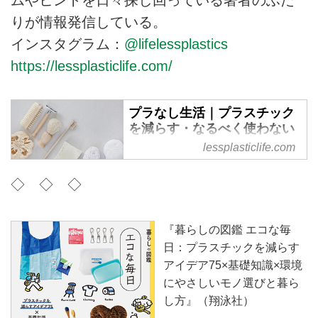
りが情報発信している。
インスタグラム：
@lifelessplastics
https://lessplasticlife.com/
プラなし生活｜プラスチック
を減らす・なるべく使わない
生活
lessplasticlife.com
プラスチックを減らして「なるべ
◇ ◇ ◇
く」使わないヒントやアイテムを
紹介しています。
『暮らしの図鑑 エコな毎
日：プラスチックを減らす
アイデア75×基礎知識×環境
にやさしいモノ選びと暮ら
し方』（翔泳社）