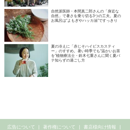
自然派医師・本間真二郎さんの「身近な
自然」で暑さを乗り切る3つの工夫。夏の
お風呂は“よもぎやハッカ油”ですっきり
夏の冷えに「赤じそハイビスカスティ
ー」のすすめ。暑い時季でも“温かいお茶
を”植物療法士・鈴木七重さんに聞く夏バ
テ知らずの過ごし方
広告について
著作権について
書店様向け情報