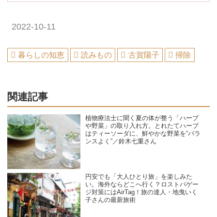
2022-10-11
暮らしの知恵
読みもの
古賀陽子
掃除
関連記事
植物療法士に聞く夏の体が整う「ハーブ
や野菜」の取り入れ方。とれたてハーブ
はティーソーダに、鮮やかな野菜を“バラ
ンスよく”／鈴木七重さん
円安でも「大人ひとり旅」を楽しみた
い。海外ならどこへ行く？ロストバゲー
ジ対策にはAirTag！旅の達人・地曳いく
子さんの最新旅術