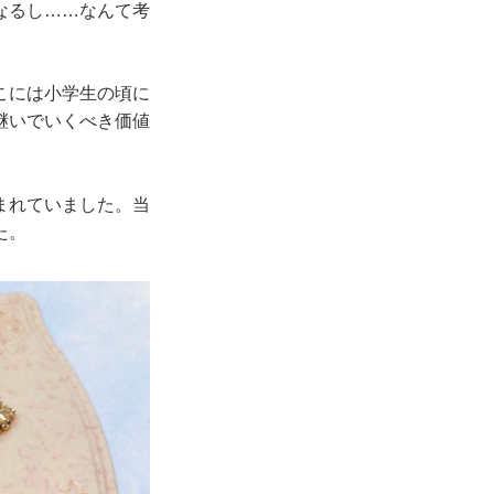
なるし……なんて考
こには小学生の頃に
継いでいくべき価値
まれていました。当
た。