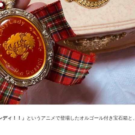
レディ！！」
というアニメで登場したオルゴール付き宝石箱と
。