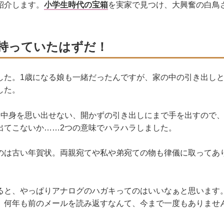
紹介します。
小学生時代の宝箱
を実家で見つけ、大興奮の白鳥
持っていたはずだ！
した。1歳になる娘も一緒だったんですが、家の中の引き出し
した。
て中身を思い出せない、開かずの引き出しにまで手を出すので
出てこないか……2つの意味でハラハラしました。
のは古い年賀状。両親宛てや私や弟宛ての物も律儀に取ってあ
ると、やっぱりアナログのハガキってのはいいなぁと思います
。何年も前のメールを読み返すなんて、今まで一度もありませ