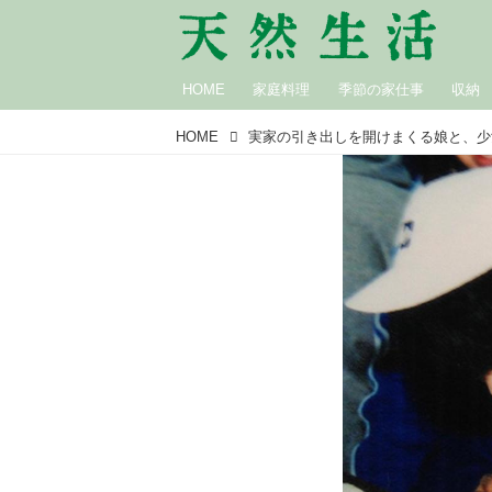
HOME
家庭料理
季節の家仕事
収納
HOME