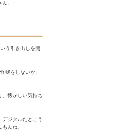
さん。
という引き出しを開
、怪我をしないか、
り、懐かしい気持ち
。デジタルだとこう
んもんね。