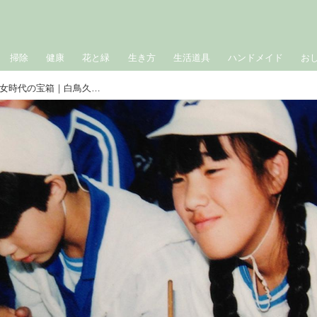
掃除
健康
花と緑
生き方
生活道具
ハンドメイド
お
実家の引き出しを開けまくる娘と、少女時代の宝箱｜白鳥久美子の手作り暮らし