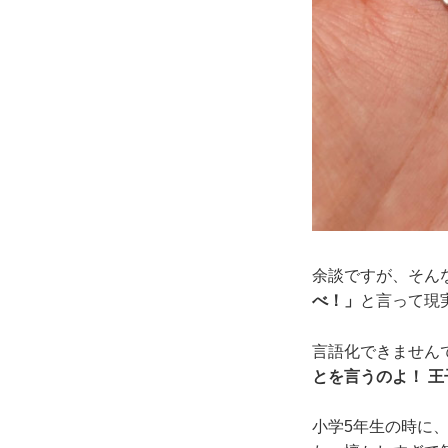
余談ですが、そん
べ！」
と言って現
言語化できません
とを言うのよ！ 
小学5年生の時に