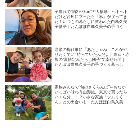
子連れで“約2700km”の大移動…ヘトヘト
だけど台所に立ったら「私」が戻ってき
た！いつもの暮らしに救われた白鳥久美
子物語｜たんぽぽ白鳥久美子の手づくり
暮らし
念願の梅仕事に「あたしゃね、これがや
りたくて1年待っていたんだよ」東京・赤
坂の“夏限定みたらし団子”で幸せ時間｜
たんぽぽ白鳥久美子の手づくり暮らし
家族みんなで“旬のさくらんぼ”をおなか
いっぱい味わう山形旅。東京で買ったら
いくら分…！？小さな家族「ツムリく
ん」との出合いも｜たんぽぽ白鳥久美子
の手づくり暮らし