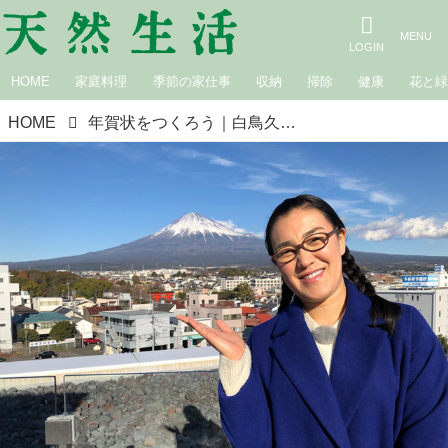
HOME
家庭料理
季節の家仕事
収納
掃除
健康
花と
HOME
年賀状をつくろう｜白鳥久美子の手作り暮らし