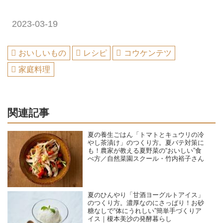
2023-03-19
おいしいもの
レシピ
コウケンテツ
家庭料理
関連記事
夏の養生ごはん「トマトとキュウリの冷
やし茶漬け」のつくり方。夏バテ対策に
も！農家が教える夏野菜の“おいしい”食
べ方／自然菜園スクール・竹内裕子さん
夏のひんやり「甘酒ヨーグルトアイス」
のつくり方。濃厚なのにさっぱり！お砂
糖なしで“体にうれしい”簡単手づくりア
イス｜榎本美沙の発酵暮らし