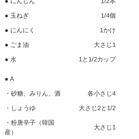
● にんじん
1/2本
● 玉ねぎ
1/4個
● にんにく
1かけ
● ごま油
大さじ1
● 水
1と1/2カップ
● A
・砂糖、みりん、酒
各小さじ4
・しょうゆ
大さじ2と1/2
・粉唐辛子（韓国
大さじ1
産）