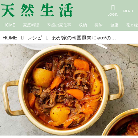
HOME
家庭料理
季節の家仕事
収納
掃除
健康
花と
HOME
レシピ
わが家の韓国風肉じゃがのつくり方／コウケンテツさん