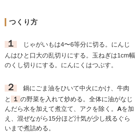
つくり方
１
じゃがいもは4〜6等分に切る。にんじ
んはひと口大の乱切りにする。玉ねぎは1cm幅
のくし切りにする。にんにくはつぶす。
２
鍋にごま油をひいて中火にかけ、牛肉
と
１
の野菜を入れて炒める。全体に油がなじ
んだら水を加えて煮立て、アクを除く。
A
を加
え、混ぜながら15分ほど汁気が少し残るぐら
いまで煮詰める。